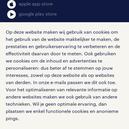
bruto-netto calculator
apple app store
De werkzaamheden als
google play store
productiemedewerker zijn per vacature
verschillend. Zo bedien je de machine,
Op deze website maken wij gebruik van cookies om
voer je kwaliteitscontroles uit óf ben je
het gebruik van de website makkelijker te maken, de
samen met je collega’s verantwoordelijk
social media
prestaties en gebruikerservaring te verbeteren en de
voor het produceren van verpakkingen.
effectiviteit daarvan door te meten. Ook gebruiken
Volg ons voor de leukste content omtrent
Aan jou de taak om ervoor te zorgen dat
we cookies om de inhoud en advertenties te
vacatures, solliciteren en inspiratie.
personaliseren: dus beter af te stemmen op jouw
het productieproces op rolletjes
interesses, zowel op deze website als op websites
verloopt! Lees alles over
van derden. In onze e-mails passen we dit ook toe.
werken als productiemedewerker
.
Voor het optimaliseren van relevante informatie op
werken bij randstad
andere websites maken we ook gebruik van andere
administratief medewerker
gebruikersvoorwaarden
technieken. Wil je geen optimale ervaring, dan
vacatures in Wierden
plaatsen we enkel functionele cookies en anonieme
privacystatement
pings.
cookies