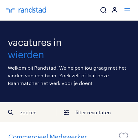
ik zoek een baa
vacatures in
werkgevers
wierden
mijn carrière
Welkom bij Randstad! We helpen jou graag met het
vinden van een baan. Zoek zelf of laat onze
over randstad
Baanmatcher het werk voor je doen!
zoeken
filter resultaten
Commercieel Medewerker