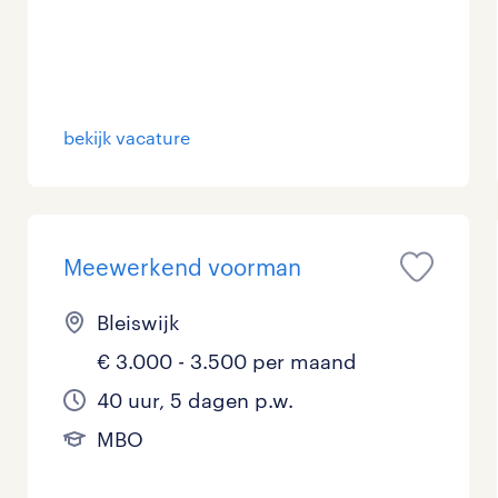
Management / Leidinggevend
0
Onderwijs
0
Personeel & Organisatie
0
bekijk vacature
Supply chain & procurement
1
Zorg / Verpleging
0
Meewerkend voorman
Bleiswijk
€ 3.000 - 3.500 per maand
40 uur, 5 dagen p.w.
MBO