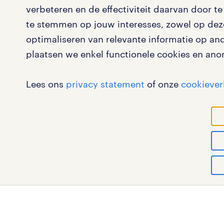
verbeteren en de effectiviteit daarvan door 
solliciteren
onze vest
te stemmen op jouw interesses, zowel op deze
arbeidsvoorwaarden
pers
optimaliseren van relevante informatie op an
plaatsen we enkel functionele cookies en ano
blogs en artikelen
klachten 
salarischecker
Lees ons
privacy statement
of onze
cookiever
bruto-netto calculator
werk
RANDSTAD, HUMAN FORWARD en SHAPING THE WORLD 