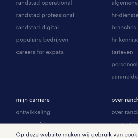
randstad operational
algemene
randstad professional
hr-dienst
randstad digital
branches
populaire bedrijven
hr-kenni
careers for expats
tarieven
personeel
aanmelde
mijn carriere
over rand
ontwikkeling
over rand
communities
contact v
Op deze website maken wij gebruik van cookie
opleidingen en trainingen
contact v