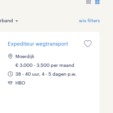
erband
Expediteur wegtransport
Moerdijk
€ 3.000 - 3.500 per maand
Bouw
HAVO/VWO
17 - 24 uur
Tijdelijk met uitzicht op vast
0
0
0
2
38 - 40 uur, 4 - 5 dagen p.w.
HBO
Commercieel / Verkoop
MBO
37 - 40+ uur
2
4
0
Horeca / Catering
Ondersteunend onderwijs
0
0
Juridisch
0