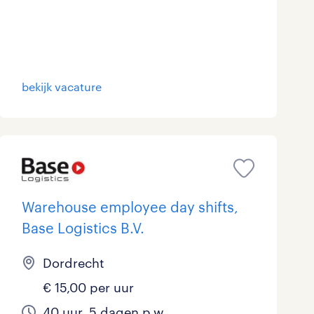
Marketing & Communicatie
0
Overheid
0
Schoonmaak
0
bekijk vacature
Techniek
0
Warehouse employee day shifts,
Base Logistics B.V.
Dordrecht
€ 15,00 per uur
40 uur, 5 dagen p.w.