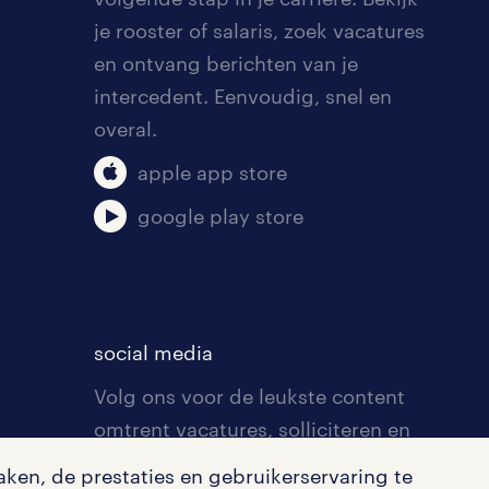
je rooster of salaris, zoek vacatures
en ontvang berichten van je
intercedent. Eenvoudig, snel en
overal.
apple app store
google play store
social media
Volg ons voor de leukste content
omtrent vacatures, solliciteren en
inspiratie.
ken, de prestaties en gebruikerservaring te