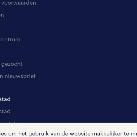
 voorwaarden
en
scentrum
 gezocht
n nieuwsbrief
stad
stad
oor talent
s om het gebruik van de website makkelijker te ma
oor werkgevers