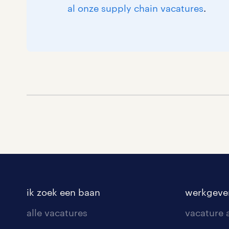
al onze supply chain vacatures
.
ik zoek een baan
werkgeve
alle vacatures
vacature