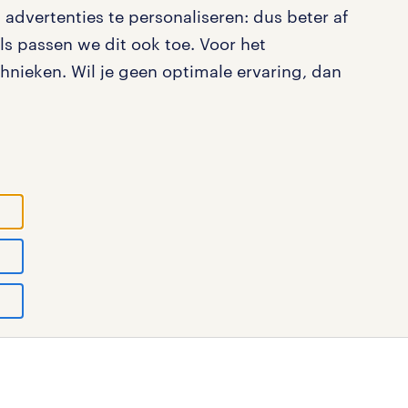
advertenties te personaliseren: dus beter af
s passen we dit ook toe. Voor het
nieken. Wil je geen optimale ervaring, dan
ystatement
cookies
disclaimer
sitemap
tad N.V.
© Randstad 2026