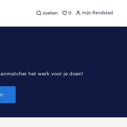
mijn Randstad
zoeken
0
aanmatcher het werk voor je doen!
en