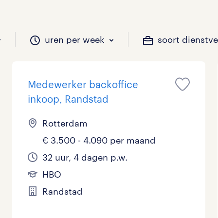
uren per week
soort dienstv
Medewerker backoffice
il je werken?
vacatures?
il je werken?
 zou jij willen?
inkoop, Randstad
Rotterdam
€ 3.500 - 4.090 per maand
Beveiliging
Geen
9 - 16 uur
Tijdelijk
1
2
0
0
32 uur, 4 dagen p.w.
Chauffeurs
LBO, MAVO, VMBO
33 - 36 uur
0
0
0
HBO
Financieel
Master
0
0
Randstad
Industrieel / Productie
WO
0
0