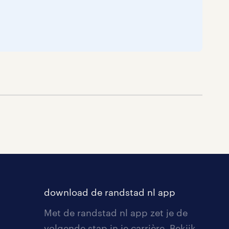
download de randstad nl app
Met de randstad nl app zet je de
volgende stap in je carrière. Bekijk