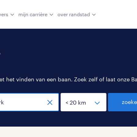
vers
mijn carrière
over randstad
s
 het vinden van een baan. Zoek zelf of laat onze B
zoek