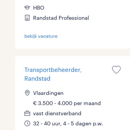
HBO
Logistiek
4
Randstad Professional
Medisch
0
toon 6 resultaten
Overig
0
bekijk vacature
Secretarieel
0
Webcare
0
Transportbeheerder,
Randstad
toon 6 resultaten
Vlaardingen
€ 3.500 - 4.000 per maand
vast dienstverband
32 - 40 uur, 4 - 5 dagen p.w.