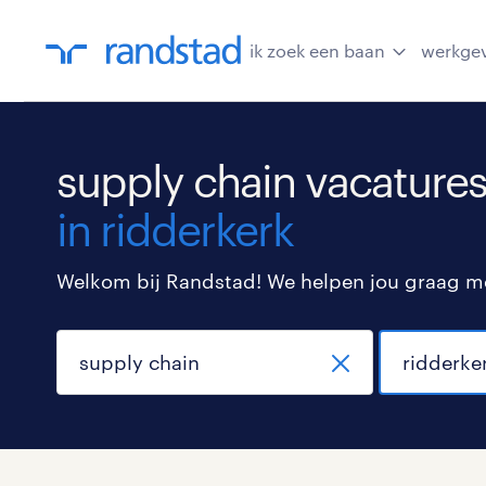
ik zoek een baan
werkge
supply chain vacature
in ridderkerk
Welkom bij Randstad! We helpen jou graag met