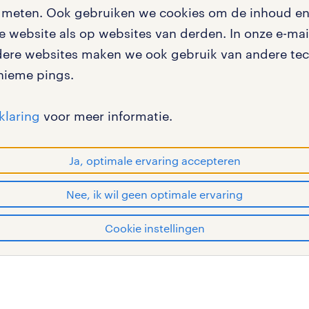
te meten. Ook gebruiken we cookies om de inhoud en 
igingen
 website als op websites van derden. In onze e-mail
dere websites maken we ook gebruik van andere tech
nieme pings.
en misstanden
klaring
voor meer informatie.
Ja, optimale ervaring accepteren
Nee, ik wil geen optimale ervaring
en bij randstad
gebruikersvoorwaarden
privac
Cookie instellingen
OF WORK zijn geregistreerde handelsmerken van Rands