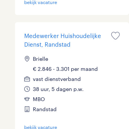
bekijk vacature
Logistiek
19
Medisch
0
toon 61 resultaten
Medewerker Huishoudelijke
Overig
2
Dienst, Randstad
Secretarieel
0
Brielle
Webcare
0
€ 2.846 - 3.301 per maand
vast dienstverband
38 uur, 5 dagen p.w.
toon 61 resultaten
MBO
Randstad
bekijk vacature