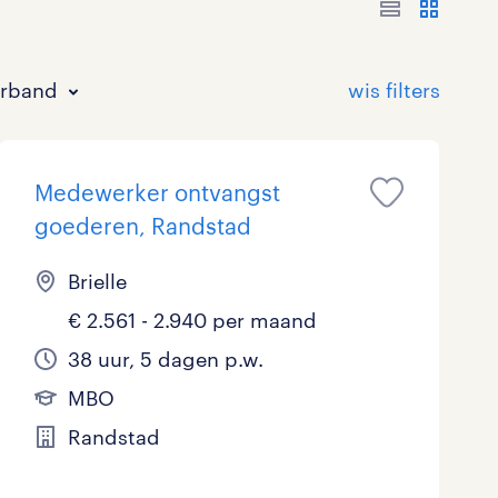
erband
Medewerker ontvangst
goederen, Randstad
Brielle
€ 2.561 - 2.940 per maand
Bouw
HAVO/VWO
17 - 24 uur
Tijdelijk met uitzicht op vast
1
13
0
27
38 uur, 5 dagen p.w.
Commercieel / Verkoop
MBO
37 - 40+ uur
22
33
2
MBO
Horeca / Catering
Ondersteunend onderwijs
3
0
Randstad
Juridisch
0