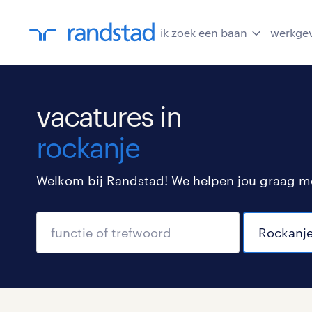
ik zoek een baan
werkge
vacatures in
rockanje
Welkom bij Randstad! We helpen jou graag met