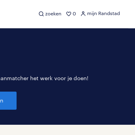
mijn Randstad
zoeken
0
aanmatcher het werk voor je doen!
en