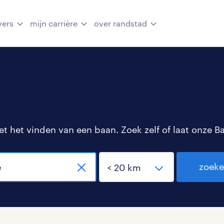
vers
mijn carrière
over randstad
 het vinden van een baan. Zoek zelf of laat onze B
zoek