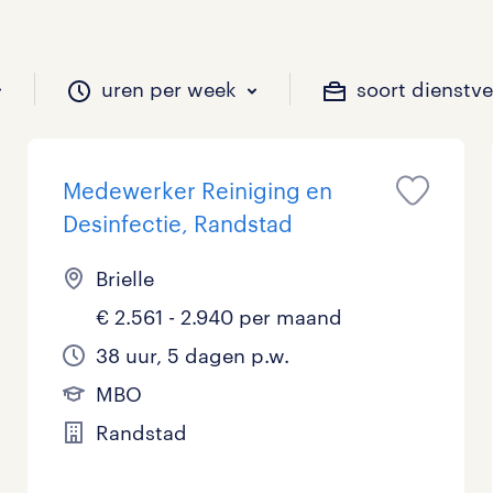
uren per week
soort dienstv
Medewerker Reiniging en
il je werken?
vacatures?
il je werken?
 zou jij willen?
Desinfectie, Randstad
Brielle
€ 2.561 - 2.940 per maand
Beveiliging
Geen
9 - 16 uur
Tijdelijk
13
19
0
0
38 uur, 5 dagen p.w.
Chauffeurs
LBO, MAVO, VMBO
33 - 36 uur
18
0
0
MBO
Financieel
Master
0
1
Randstad
Industrieel / Productie
WO
0
2