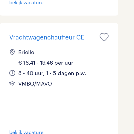
bekijk vacature
Marketing & Communicatie
0
Overheid
1
Schoonmaak
Vrachtwagenchauffeur CE
1
Techniek
3
Brielle
€ 16,41 - 19,46 per uur
8 - 40 uur, 1 - 5 dagen p.w.
VMBO/MAVO
bekijk vacature