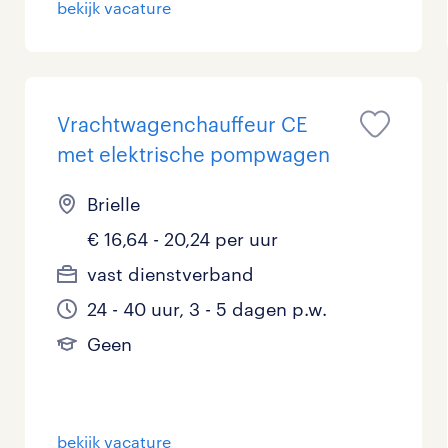
bekijk vacature
Management / Leidinggevend
1
Onderwijs
0
Vrachtwagenchauffeur CE
Personeel & Organisatie
0
met elektrische pompwagen
Supply chain & procurement
0
Brielle
Zorg / Verpleging
0
€ 16,64 - 20,24 per uur
vast dienstverband
24 - 40 uur, 3 - 5 dagen p.w.
Geen
bekijk vacature