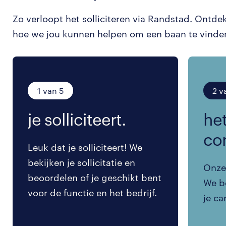
Zo verloopt het solliciteren via Randstad. Ontde
hoe we jou kunnen helpen om een baan te vinde
1 van 5
2 v
je solliciteert.
het
co
Leuk dat je solliciteert! We
bekijken je sollicitatie en
Onze 
beoordelen of je geschikt bent
We be
voor de functie en het bedrijf.
je ca