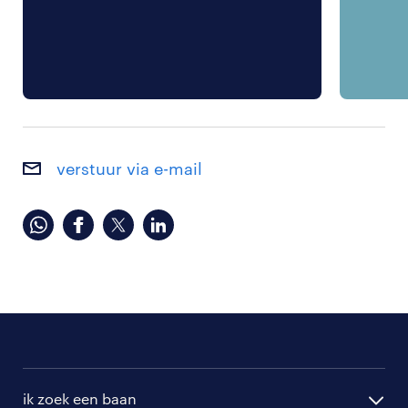
verstuur via e-mail
ik zoek een baan