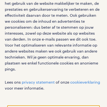
bruto-netto calculator
apple app store
het gebruik van de website makkelijker te maken, de
prestaties en gebruikerservaring te verbeteren en de
google play store
effectiviteit daarvan door te meten. Ook gebruiken
we cookies om de inhoud en advertenties te
personaliseren: dus beter af te stemmen op jouw
interesses, zowel op deze website als op websites
social media
van derden. In onze e-mails passen we dit ook toe.
Voor het optimaliseren van relevante informatie op
Volg ons voor de leukste content omtrent
andere websites maken we ook gebruik van andere
vacatures, solliciteren en inspiratie.
technieken. Wil je geen optimale ervaring, dan
plaatsen we enkel functionele cookies en anonieme
pings.
werken bij randstad
Lees ons
privacy statement
of onze
cookieverklaring
gebruikersvoorwaarden
voor meer informatie.
privacystatement
cookies
disclaimer