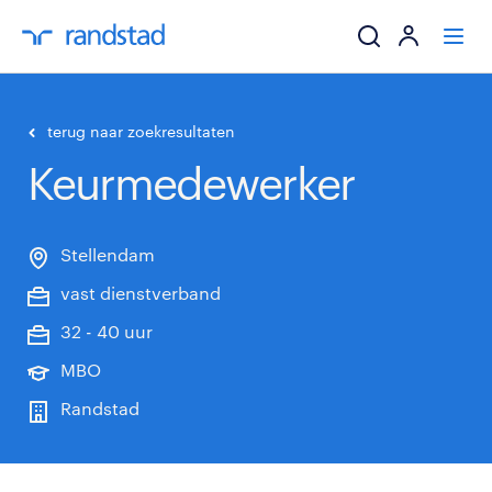
ik zoek een baa
terug naar zoekresultaten
Keurmedewerker
werkgevers
mijn carrière
Stellendam
vast dienstverband
over randstad
32 - 40 uur
MBO
Randstad