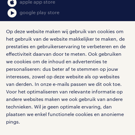
bruto-netto calculator
apple app store
google play store
Op deze website maken wij gebruik van cookies om
het gebruik van de website makkelijker te maken, de
social media
prestaties en gebruikerservaring te verbeteren en de
effectiviteit daarvan door te meten. Ook gebruiken
Volg ons voor de leukste content omtrent
we cookies om de inhoud en advertenties te
vacatures, solliciteren en inspiratie.
personaliseren: dus beter af te stemmen op jouw
interesses, zowel op deze website als op websites
van derden. In onze e-mails passen we dit ook toe.
Voor het optimaliseren van relevante informatie op
werken bij randstad
andere websites maken we ook gebruik van andere
gebruikersvoorwaarden
technieken. Wil je geen optimale ervaring, dan
plaatsen we enkel functionele cookies en anonieme
privacystatement
pings.
cookies
disclaimer