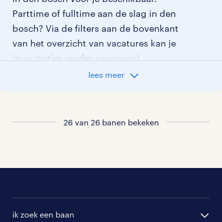
Parttime of fulltime aan de slag in den
bosch? Via de filters aan de bovenkant
van het overzicht van vacatures kan je
jouw opties verder aangeven!
lees meer
Staat jouw nieuwe baan er niet bij?
Bekijk dan hier
alle vacatures in den bosch
of hier
26 van 26 banen bekeken
al onze productie vacatures
.
ik zoek een baan