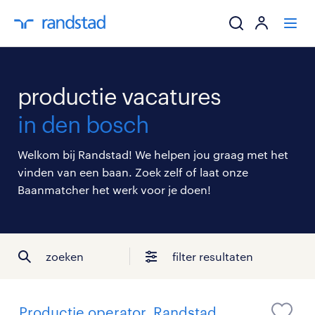
ik zoek een baa
productie vacatures
werkgevers
in den bosch
mijn carrière
Welkom bij Randstad! We helpen jou graag met het
vinden van een baan. Zoek zelf of laat onze
over randstad
Baanmatcher het werk voor je doen!
zoeken
filter resultaten
Productie operator, Randstad