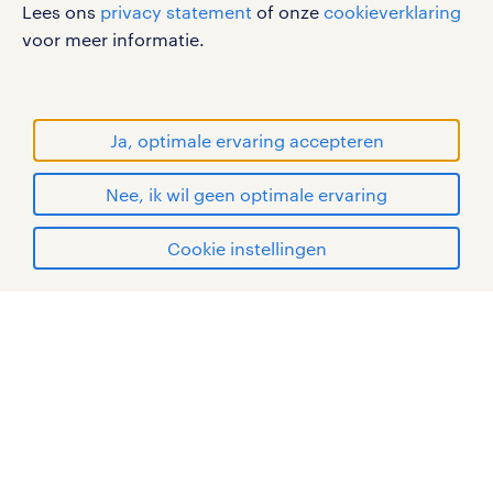
Lees ons
privacy statement
of onze
cookieverklaring
sitemap
voor meer informatie.
RANDSTAD, HUMAN FORWARD en SHAPING THE
WORLD OF WORK zijn geregistreerde
handelsmerken van Randstad N.V.
Ja, optimale ervaring accepteren
© Randstad 2026
Nee, ik wil geen optimale ervaring
Cookie instellingen
mijn randstad