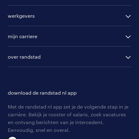
alle vacatures
werkgevers
randstad operational
vacature aanmelden
randstad professional
mijn carriere
algemene voorwaarden
randstad digital
ontwikkeling
hr-diensten
over randstad
populaire bedrijven
communities
branches
over randstad
careers for expats
opleidingen en trainingen
hr-kenniscentrum
contact voor talent
solliciteren
download de randstad nl app
tarieven
contact voor werkgevers
arbeidsvoorwaarden
personeel gezocht
Met de randstad nl app zet je de volgende stap in je
onze vestigingen
blogs en artikelen
carrière. Bekijk je rooster of salaris, zoek vacatures
aanmelden nieuwsbrief
en ontvang berichten van je intercedent.
pers
salarischecker
Eenvoudig, snel en overal.
klachten en misstanden