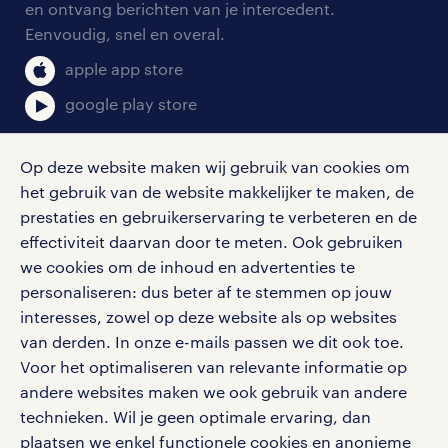
en ontvang berichten van je intercedent.
pers
salarischecker
Eenvoudig, snel en overal.
klachten en misstanden
bruto-netto calculator
apple app store
google play store
Op deze website maken wij gebruik van cookies om
het gebruik van de website makkelijker te maken, de
social media
prestaties en gebruikerservaring te verbeteren en de
effectiviteit daarvan door te meten. Ook gebruiken
Volg ons voor de leukste content omtrent
we cookies om de inhoud en advertenties te
vacatures, solliciteren en inspiratie.
personaliseren: dus beter af te stemmen op jouw
interesses, zowel op deze website als op websites
van derden. In onze e-mails passen we dit ook toe.
Voor het optimaliseren van relevante informatie op
werken bij randstad
andere websites maken we ook gebruik van andere
gebruikersvoorwaarden
technieken. Wil je geen optimale ervaring, dan
plaatsen we enkel functionele cookies en anonieme
privacystatement