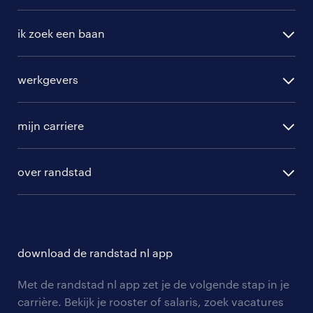
ik zoek een baan
alle vacatures
werkgevers
randstad operational
vacature aanmelden
randstad professional
mijn carriere
algemene voorwaarden
randstad digital
ontwikkeling
hr-diensten
over randstad
populaire bedrijven
communities
branches
over randstad
careers for expats
opleidingen en trainingen
hr-kenniscentrum
contact voor talent
solliciteren
download de randstad nl app
tarieven
contact voor werkgevers
arbeidsvoorwaarden
personeel gezocht
Met de randstad nl app zet je de volgende stap in je
onze vestigingen
blogs en artikelen
carrière. Bekijk je rooster of salaris, zoek vacatures
aanmelden nieuwsbrief