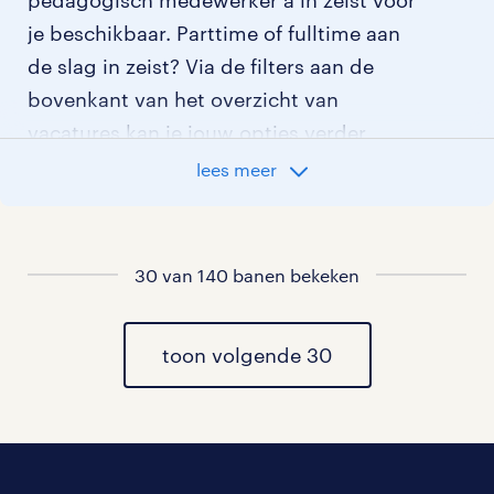
je beschikbaar. Parttime of fulltime aan
de slag in zeist? Via de filters aan de
bovenkant van het overzicht van
vacatures kan je jouw opties verder
aangeven!
lees meer
Staat jouw nieuwe baan er niet bij?
Bekijk dan hier
alle vacatures in zeist
of
30 van 140 banen bekeken
hier
al onze pedagogisch medewerker a
vacatures
toon volgende 30
.