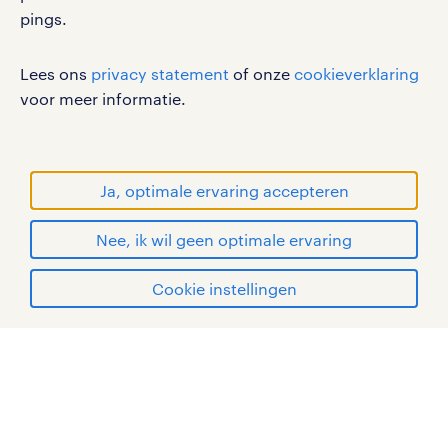
pings.
cookies
disclaimer
Lees ons
privacy statement
of onze
cookieverklaring
sitemap
voor meer informatie.
RANDSTAD, HUMAN FORWARD en SHAPING THE
WORLD OF WORK zijn geregistreerde
handelsmerken van Randstad N.V.
Ja, optimale ervaring accepteren
© Randstad 2026
Nee, ik wil geen optimale ervaring
Cookie instellingen
mijn randstad