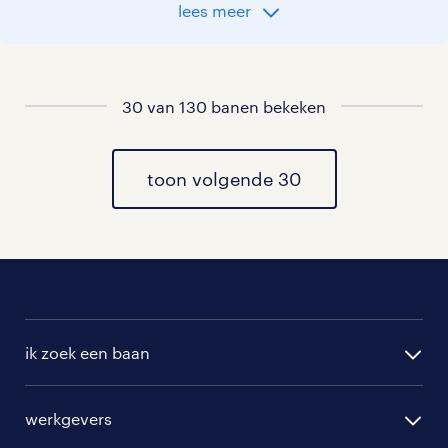
aangeven!
lees meer
Staat jouw nieuwe baan er niet bij?
Bekijk dan hier
alle vacatures in houten
30 van 130 banen bekeken
of hier
al onze pedagogisch medewerker a
vacatures
toon volgende 30
.
ik zoek een baan
alle vacatures
werkgevers
randstad operational