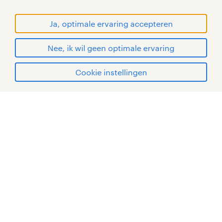
WORLD OF WORK zijn geregistreerde
handelsmerken van Randstad N.V.
Ja, optimale ervaring accepteren
© Randstad 2026
Nee, ik wil geen optimale ervaring
Cookie instellingen
mijn randstad