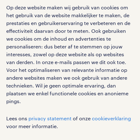
Op deze website maken wij gebruik van cookies om
het gebruik van de website makkelijker te maken, de
social media
prestaties en gebruikerservaring te verbeteren en de
effectiviteit daarvan door te meten. Ook gebruiken
Volg ons voor de leukste content omtrent
we cookies om de inhoud en advertenties te
vacatures, solliciteren en inspiratie.
personaliseren: dus beter af te stemmen op jouw
interesses, zowel op deze website als op websites
van derden. In onze e-mails passen we dit ook toe.
Voor het optimaliseren van relevante informatie op
werken bij randstad
andere websites maken we ook gebruik van andere
gebruikersvoorwaarden
technieken. Wil je geen optimale ervaring, dan
plaatsen we enkel functionele cookies en anonieme
privacystatement
pings.
cookies
disclaimer
Lees ons
privacy statement
of onze
cookieverklaring
sitemap
voor meer informatie.
RANDSTAD, HUMAN FORWARD en SHAPING THE