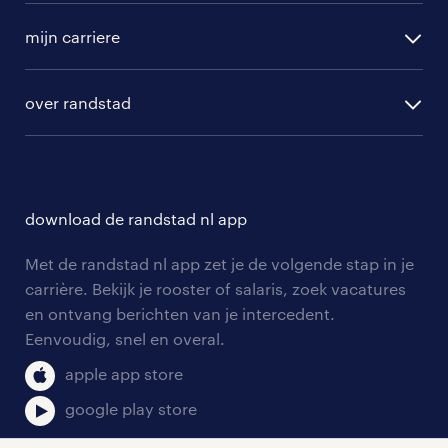
vacature aanmelden
randstad professional
mijn carriere
algemene voorwaarden
randstad digital
ontwikkeling
hr-diensten
over randstad
populaire bedrijven
communities
branches
over randstad
careers for expats
opleidingen en trainingen
hr-kenniscentrum
contact voor talent
solliciteren
download de randstad nl app
tarieven
contact voor werkgevers
arbeidsvoorwaarden
personeel gezocht
Met de randstad nl app zet je de volgende stap in je
onze vestigingen
blogs en artikelen
carrière. Bekijk je rooster of salaris, zoek vacatures
aanmelden nieuwsbrief
en ontvang berichten van je intercedent.
pers
salarischecker
Eenvoudig, snel en overal.
klachten en misstanden
bruto-netto calculator
apple app store
google play store