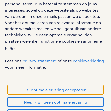
vacatures, solliciteren en inspiratie.
personaliseren: dus beter af te stemmen op jouw
interesses, zowel op deze website als op websites
van derden. In onze e-mails passen we dit ook toe.
Voor het optimaliseren van relevante informatie op
werken bij randstad
andere websites maken we ook gebruik van andere
gebruikersvoorwaarden
technieken. Wil je geen optimale ervaring, dan
plaatsen we enkel functionele cookies en anonieme
privacystatement
pings.
cookies
disclaimer
Lees ons
privacy statement
of onze
cookieverklaring
sitemap
voor meer informatie.
RANDSTAD, HUMAN FORWARD en SHAPING THE
WORLD OF WORK zijn geregistreerde
handelsmerken van Randstad N.V.
Ja, optimale ervaring accepteren
© Randstad 2026
Nee, ik wil geen optimale ervaring