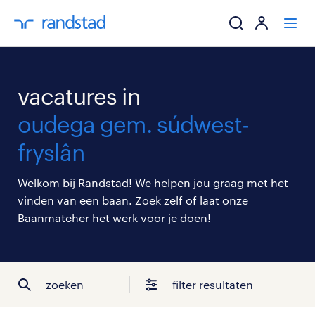
ik zoek een baa
vacatures in
werkgevers
oudega gem. súdwest-
fryslân
mijn carrière
Welkom bij Randstad! We helpen jou graag met het
over randstad
vinden van een baan. Zoek zelf of laat onze
Baanmatcher het werk voor je doen!
zoeken
filter resultaten