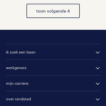
toon volgende 4
ik zoek een baan
alle vacatures
werkgevers
randstad operational
vacature aanmelden
randstad professional
mijn carriere
algemene voorwaarden
randstad digital
ontwikkeling
hr-diensten
over randstad
populaire bedrijven
communities