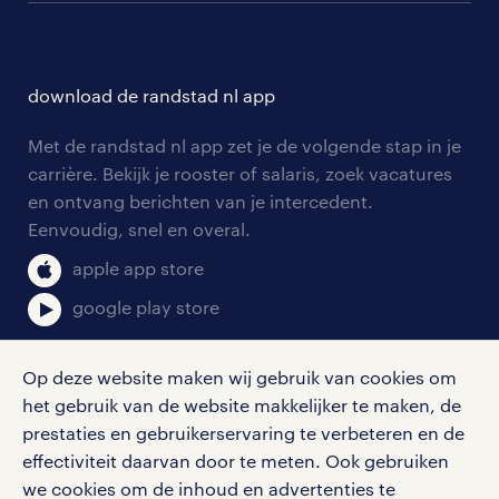
branches
over randstad
careers for expats
opleidingen en trainingen
hr-kenniscentrum
contact voor talent
solliciteren
download de randstad nl app
tarieven
contact voor werkgevers
arbeidsvoorwaarden
personeel gezocht
Met de randstad nl app zet je de volgende stap in je
onze vestigingen
blogs en artikelen
carrière. Bekijk je rooster of salaris, zoek vacatures
aanmelden nieuwsbrief
en ontvang berichten van je intercedent.
pers
salarischecker
Eenvoudig, snel en overal.
klachten en misstanden
bruto-netto calculator
apple app store
google play store
Op deze website maken wij gebruik van cookies om
het gebruik van de website makkelijker te maken, de
social media
prestaties en gebruikerservaring te verbeteren en de
effectiviteit daarvan door te meten. Ook gebruiken
Volg ons voor de leukste content omtrent
we cookies om de inhoud en advertenties te