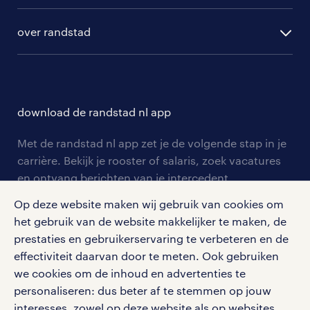
algemene voorwaarden
randstad digital
ontwikkeling
hr-diensten
over randstad
populaire bedrijven
communities
branches
over randstad
careers for expats
opleidingen en trainingen
hr-kenniscentrum
contact voor talent
solliciteren
download de randstad nl app
tarieven
contact voor werkgevers
arbeidsvoorwaarden
personeel gezocht
Met de randstad nl app zet je de volgende stap in je
onze vestigingen
blogs en artikelen
carrière. Bekijk je rooster of salaris, zoek vacatures
aanmelden nieuwsbrief
en ontvang berichten van je intercedent.
pers
salarischecker
Eenvoudig, snel en overal.
Op deze website maken wij gebruik van cookies om
klachten en misstanden
bruto-netto calculator
apple app store
het gebruik van de website makkelijker te maken, de
prestaties en gebruikerservaring te verbeteren en de
google play store
effectiviteit daarvan door te meten. Ook gebruiken
we cookies om de inhoud en advertenties te
personaliseren: dus beter af te stemmen op jouw
interesses, zowel op deze website als op websites