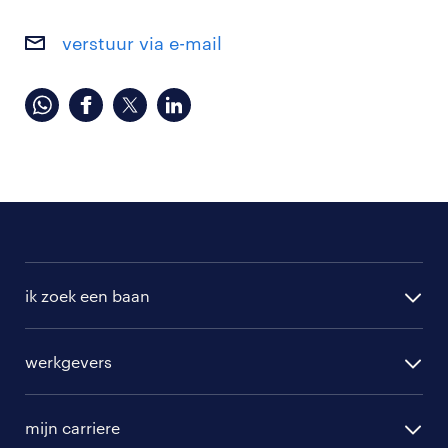
verstuur via e-mail
ik zoek een baan
alle vacatures
werkgevers
randstad operational
vacature aanmelden
randstad professional
mijn carriere