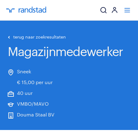
ik zoek een baa
terug naar zoekresultaten
Magazijnmedewerker
werkgevers
mijn carrière
Sneek
€ 15,00 per uur
over randstad
40 uur
VMBO/MAVO
Douma Staal BV