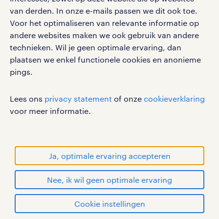
social media
van derden. In onze e-mails passen we dit ook toe.
Voor het optimaliseren van relevante informatie op
Volg ons voor de leukste content omtrent
andere websites maken we ook gebruik van andere
vacatures, solliciteren en inspiratie.
technieken. Wil je geen optimale ervaring, dan
plaatsen we enkel functionele cookies en anonieme
pings.
werken bij randstad
Lees ons
privacy statement
of onze
cookieverklaring
gebruikersvoorwaarden
voor meer informatie.
privacystatement
cookies
disclaimer
Ja, optimale ervaring accepteren
sitemap
Nee, ik wil geen optimale ervaring
RANDSTAD, HUMAN FORWARD en SHAPING THE
WORLD OF WORK zijn geregistreerde
solliciteren
Cookie instellingen
handelsmerken van Randstad N.V.