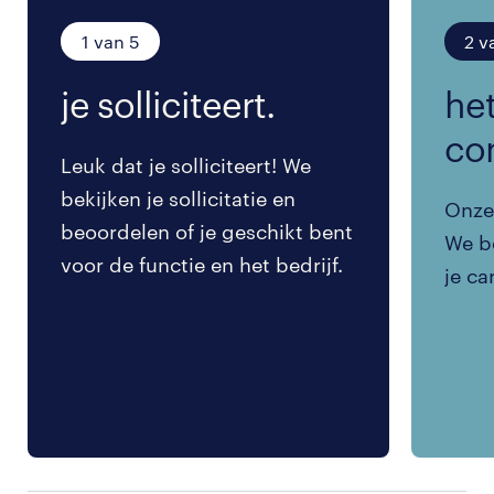
1 van 5
2 v
je solliciteert.
het
co
Leuk dat je solliciteert! We
bekijken je sollicitatie en
Onze 
beoordelen of je geschikt bent
We be
voor de functie en het bedrijf.
je ca