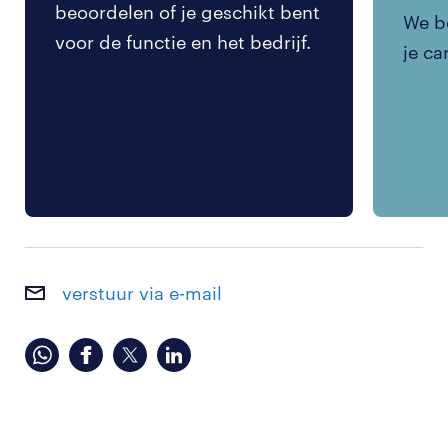
beoordelen of je geschikt bent
We be
voor de functie en het bedrijf.
je ca
verstuur via e-mail