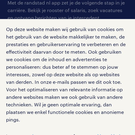
personeel gezocht
Met de randstad nl app zet je de volgende stap in je
onze vestigingen
blogs en artikelen
carrière. Bekijk je rooster of salaris, zoek vacatures
aanmelden nieuwsbrief
en ontvang berichten van je intercedent.
pers
salarischecker
Eenvoudig, snel en overal.
Op deze website maken wij gebruik van cookies om
klachten en misstanden
bruto-netto calculator
apple app store
het gebruik van de website makkelijker te maken, de
prestaties en gebruikerservaring te verbeteren en de
google play store
effectiviteit daarvan door te meten. Ook gebruiken
we cookies om de inhoud en advertenties te
personaliseren: dus beter af te stemmen op jouw
interesses, zowel op deze website als op websites
social media
van derden. In onze e-mails passen we dit ook toe.
Voor het optimaliseren van relevante informatie op
Volg ons voor de leukste content omtrent
andere websites maken we ook gebruik van andere
vacatures, solliciteren en inspiratie.
technieken. Wil je geen optimale ervaring, dan
plaatsen we enkel functionele cookies en anonieme
pings.
werken bij randstad