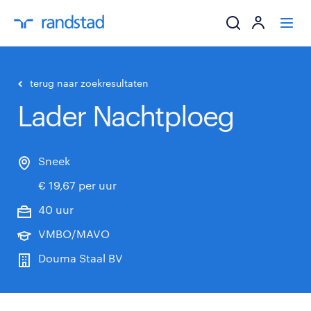
ik zoek een baa
terug naar zoekresultaten
Lader Nachtploeg
werkgevers
mijn carrière
Sneek
€ 19,67 per uur
over randstad
40 uur
VMBO/MAVO
Douma Staal BV