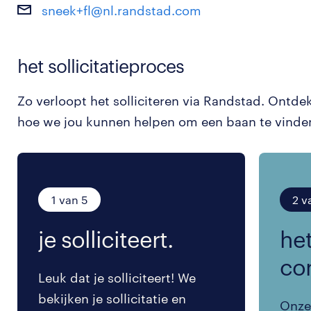
sneek+fl@nl.randstad.com
het sollicitatieproces
Zo verloopt het solliciteren via Randstad. Ontde
hoe we jou kunnen helpen om een baan te vinde
1 van 5
2 v
je solliciteert.
het
co
Leuk dat je solliciteert! We
bekijken je sollicitatie en
Onze 