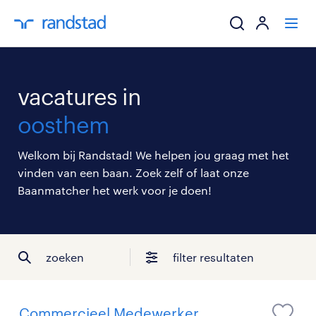
ik zoek een baa
vacatures in
werkgevers
oosthem
mijn carrière
Welkom bij Randstad! We helpen jou graag met het
vinden van een baan. Zoek zelf of laat onze
over randstad
Baanmatcher het werk voor je doen!
zoeken
filter resultaten
Commercieel Medewerker