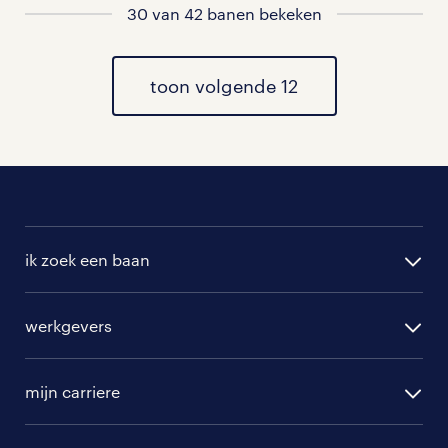
30 van 42 banen bekeken
vacatures in Blauwhuis
vacatures in Westhem
toon volgende 12
vacatures in Abbega
vacatures in Heeg
vacatures in Hommerts
ik zoek een baan
vacatures in Jutrijp
alle vacatures
werkgevers
randstad operational
vacature aanmelden
randstad professional
mijn carriere
algemene voorwaarden
randstad digital
ontwikkeling