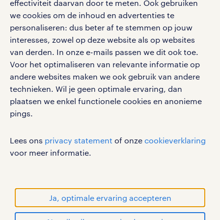
effectiviteit daarvan door te meten. Ook gebruiken
Volg ons voor de leukste content omtrent
we cookies om de inhoud en advertenties te
vacatures, solliciteren en inspiratie.
personaliseren: dus beter af te stemmen op jouw
interesses, zowel op deze website als op websites
van derden. In onze e-mails passen we dit ook toe.
Voor het optimaliseren van relevante informatie op
werken bij randstad
andere websites maken we ook gebruik van andere
gebruikersvoorwaarden
technieken. Wil je geen optimale ervaring, dan
plaatsen we enkel functionele cookies en anonieme
privacystatement
pings.
cookies
disclaimer
Lees ons
privacy statement
of onze
cookieverklaring
sitemap
voor meer informatie.
RANDSTAD, HUMAN FORWARD en SHAPING THE
WORLD OF WORK zijn geregistreerde
handelsmerken van Randstad N.V.
Ja, optimale ervaring accepteren
© Randstad 2026