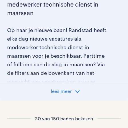
medewerker technische dienst in
maarssen
Op naar je nieuwe baan! Randstad heeft
elke dag nieuwe vacatures als
medewerker technische dienst in
maarssen voor je beschikbaar. Parttime
of fulltime aan de slag in maarssen? Via
de filters aan de bovenkant van het
overzicht van vacatures kan je jouw
opties verder aangeven!
lees meer
Staat jouw nieuwe baan er niet bij?
Bekijk dan hier
30 van 150 banen bekeken
alle vacatures in maarssen
of hier