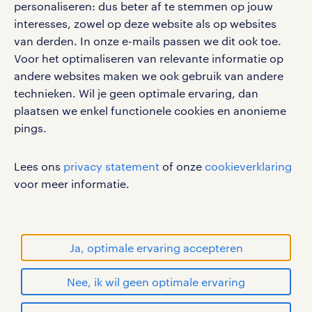
personaliseren: dus beter af te stemmen op jouw
interesses, zowel op deze website als op websites
van derden. In onze e-mails passen we dit ook toe.
Voor het optimaliseren van relevante informatie op
werken bij randstad
andere websites maken we ook gebruik van andere
gebruikersvoorwaarden
technieken. Wil je geen optimale ervaring, dan
plaatsen we enkel functionele cookies en anonieme
privacystatement
pings.
cookies
disclaimer
Lees ons
privacy statement
of onze
cookieverklaring
sitemap
voor meer informatie.
RANDSTAD, HUMAN FORWARD en SHAPING THE
WORLD OF WORK zijn geregistreerde
handelsmerken van Randstad N.V.
Ja, optimale ervaring accepteren
© Randstad 2026
Nee, ik wil geen optimale ervaring