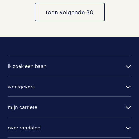
al onze medewerker technische dienst
vacatures
toon volgende 30
.
ik zoek een baan
alle vacatures
werkgevers
randstad operational
vacature aanmelden
randstad professional
mijn carriere
algemene voorwaarden
randstad digital
ontwikkeling
hr-diensten
over randstad
populaire bedrijven
communities