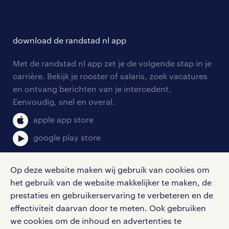
branches
over randstad
careers for expats
opleidingen en trainingen
hr-kenniscentrum
contact voor talent
solliciteren
download de randstad nl app
tarieven
contact voor werkgevers
arbeidsvoorwaarden
personeel gezocht
Met de randstad nl app zet je de volgende stap in je
onze vestigingen
blogs en artikelen
carrière. Bekijk je rooster of salaris, zoek vacatures
aanmelden nieuwsbrief
en ontvang berichten van je intercedent.
pers
salarischecker
Eenvoudig, snel en overal.
klachten en misstanden
bruto-netto calculator
apple app store
google play store
Op deze website maken wij gebruik van cookies om
het gebruik van de website makkelijker te maken, de
social media
prestaties en gebruikerservaring te verbeteren en de
effectiviteit daarvan door te meten. Ook gebruiken
Volg ons voor de leukste content omtrent
we cookies om de inhoud en advertenties te
vacatures, solliciteren en inspiratie.