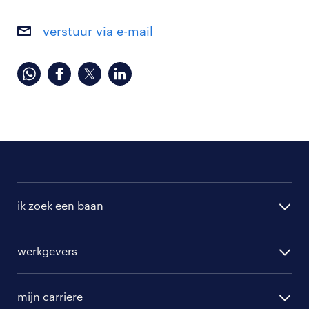
verstuur via e-mail
ik zoek een baan
alle vacatures
werkgevers
randstad operational
vacature aanmelden
randstad professional
mijn carriere