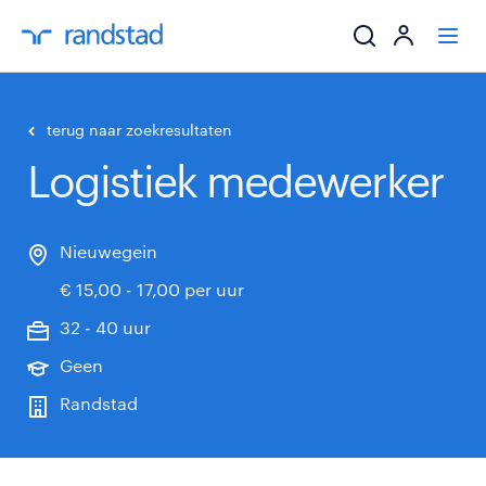
ik zoek een baa
terug naar zoekresultaten
Logistiek medewerker
werkgevers
mijn carrière
Nieuwegein
€ 15,00 - 17,00 per uur
over randstad
32 - 40 uur
Geen
Randstad