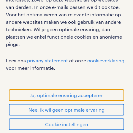
social media
van derden. In onze e-mails passen we dit ook toe.
Voor het optimaliseren van relevante informatie op
Volg ons voor de leukste content omtrent
andere websites maken we ook gebruik van andere
vacatures, solliciteren en inspiratie.
technieken. Wil je geen optimale ervaring, dan
plaatsen we enkel functionele cookies en anonieme
pings.
werken bij randstad
Lees ons
privacy statement
of onze
cookieverklaring
gebruikersvoorwaarden
voor meer informatie.
privacystatement
cookies
disclaimer
Ja, optimale ervaring accepteren
sitemap
Nee, ik wil geen optimale ervaring
RANDSTAD, HUMAN FORWARD en SHAPING THE
WORLD OF WORK zijn geregistreerde
solliciteren
Cookie instellingen
handelsmerken van Randstad N.V.