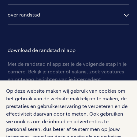
algemene voorwaarden
randstad digital
ontwikkeling
hr-diensten
over randstad
populaire bedrijven
communities
branches
over randstad
careers for expats
opleidingen en trainingen
hr-kenniscentrum
contact voor talent
solliciteren
download de randstad nl app
tarieven
contact voor werkgevers
arbeidsvoorwaarden
personeel gezocht
Met de randstad nl app zet je de volgende stap in je
onze vestigingen
blogs en artikelen
carrière. Bekijk je rooster of salaris, zoek vacatures
aanmelden nieuwsbrief
en ontvang berichten van je intercedent.
pers
salarischecker
Eenvoudig, snel en overal.
Op deze website maken wij gebruik van cookies om
klachten en misstanden
bruto-netto calculator
apple app store
het gebruik van de website makkelijker te maken, de
prestaties en gebruikerservaring te verbeteren en de
google play store
effectiviteit daarvan door te meten. Ook gebruiken
we cookies om de inhoud en advertenties te
personaliseren: dus beter af te stemmen op jouw
interesses, zowel op deze website als op websites