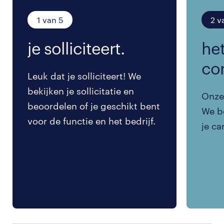
1 van 5
2 v
je solliciteert.
het
co
Leuk dat je solliciteert! We
bekijken je sollicitatie en
Onze 
beoordelen of je geschikt bent
We be
voor de functie en het bedrijf.
je ca