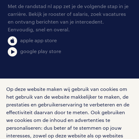
arbeidsvoorwaarden
personeel gezocht
Met de randstad nl app zet je de volgende stap in je
onze vestigingen
blogs en artikelen
carrière. Bekijk je rooster of salaris, zoek vacatures
aanmelden nieuwsbrief
en ontvang berichten van je intercedent.
pers
salarischecker
Eenvoudig, snel en overal.
klachten en misstanden
bruto-netto calculator
apple app store
google play store
social media
Op deze website maken wij gebruik van cookies om
het gebruik van de website makkelijker te maken, de
Volg ons voor de leukste content omtrent
prestaties en gebruikerservaring te verbeteren en de
vacatures, solliciteren en inspiratie.
effectiviteit daarvan door te meten. Ook gebruiken
we cookies om de inhoud en advertenties te
personaliseren: dus beter af te stemmen op jouw
interesses, zowel op deze website als op websites
werken bij randstad