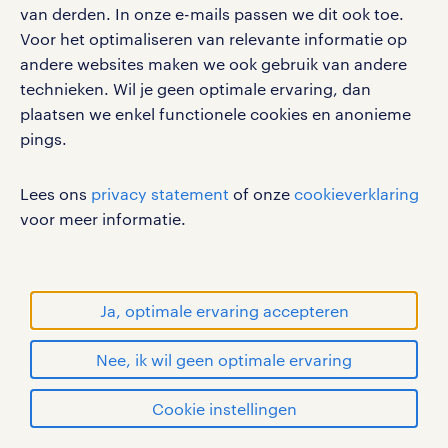
van derden. In onze e-mails passen we dit ook toe.
gebruikersvoorwaarden
Voor het optimaliseren van relevante informatie op
privacystatement
andere websites maken we ook gebruik van andere
technieken. Wil je geen optimale ervaring, dan
cookies
plaatsen we enkel functionele cookies en anonieme
disclaimer
pings.
sitemap
Lees ons
privacy statement
of onze
cookieverklaring
RANDSTAD, HUMAN FORWARD en SHAPING THE
voor meer informatie.
WORLD OF WORK zijn geregistreerde
handelsmerken van Randstad N.V.
© Randstad 2026
Ja, optimale ervaring accepteren
Nee, ik wil geen optimale ervaring
Cookie instellingen