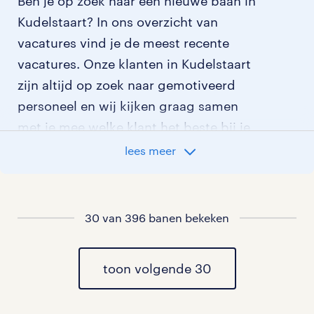
Ben je op zoek naar een nieuwe baan in
Kudelstaart? In ons overzicht van
vacatures vind je de meest recente
vacatures. Onze klanten in Kudelstaart
zijn altijd op zoek naar gemotiveerd
personeel en wij kijken graag samen
met je mee welke klant het beste bij je
past.
lees meer
vacatures rondom Kudelstaart
30 van 396 banen bekeken
vacatures in Amstelhoek
vacatures in Vrouwenakker
toon volgende 30
vacatures in Aalsmeer