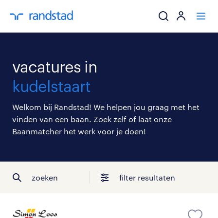
ik zoek een baa
vacatures in
werkgevers
kudelstaart
mijn carrière
Welkom bij Randstad! We helpen jou graag met het
vinden van een baan. Zoek zelf of laat onze
over randstad
Baanmatcher het werk voor je doen!
zoeken
filter resultaten