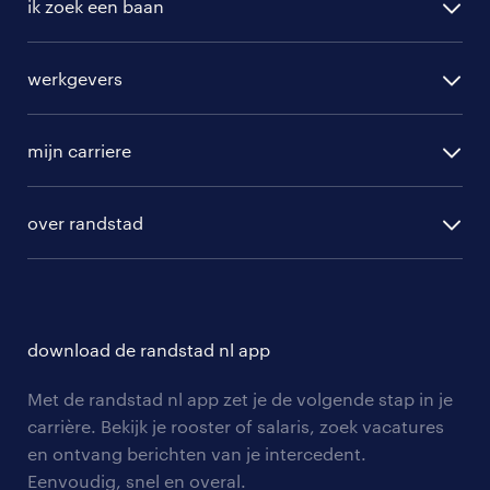
ik zoek een baan
vacatures in Kudelstaart
alle vacatures
werkgevers
randstad operational
vacature aanmelden
randstad professional
mijn carriere
algemene voorwaarden
randstad digital
ontwikkeling
hr-diensten
over randstad
populaire bedrijven
communities
branches
over randstad
careers for expats
opleidingen en trainingen
hr-kenniscentrum
contact voor talent
solliciteren
download de randstad nl app
tarieven
contact voor werkgevers
arbeidsvoorwaarden
personeel gezocht
Met de randstad nl app zet je de volgende stap in je
onze vestigingen
blogs en artikelen
carrière. Bekijk je rooster of salaris, zoek vacatures
aanmelden nieuwsbrief
en ontvang berichten van je intercedent.
pers
salarischecker
Eenvoudig, snel en overal.