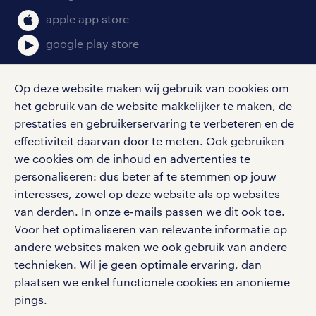
klachten en misstanden
bruto-netto calculator
apple app store
google play store
Op deze website maken wij gebruik van cookies om
het gebruik van de website makkelijker te maken, de
social media
prestaties en gebruikerservaring te verbeteren en de
effectiviteit daarvan door te meten. Ook gebruiken
Volg ons voor de leukste content omtrent
we cookies om de inhoud en advertenties te
vacatures, solliciteren en inspiratie.
personaliseren: dus beter af te stemmen op jouw
interesses, zowel op deze website als op websites
van derden. In onze e-mails passen we dit ook toe.
Voor het optimaliseren van relevante informatie op
werken bij randstad
andere websites maken we ook gebruik van andere
gebruikersvoorwaarden
technieken. Wil je geen optimale ervaring, dan
plaatsen we enkel functionele cookies en anonieme
privacystatement
pings.
cookies