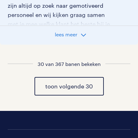
zijn altijd op zoek naar gemotiveerd
personeel en wij kijken graag samen
met je mee welke klant het beste bij je
past.
lees meer
vacatures rondom Amstelhoek
30 van 367 banen bekeken
vacatures in Uithoorn
vacatures in De Kwakel
toon volgende 30
vacatures in de Hoef
vacatures in Vrouwenakker
vacatures in Aalsmeer