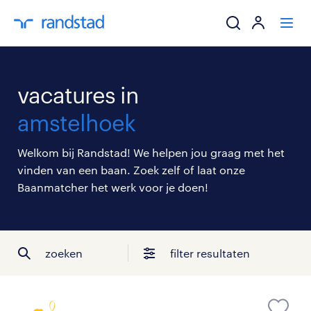
ik zoek een baa
vacatures in
werkgevers
amstelhoek
mijn carrière
Welkom bij Randstad! We helpen jou graag met het
vinden van een baan. Zoek zelf of laat onze
over randstad
Baanmatcher het werk voor je doen!
zoeken
filter resultaten