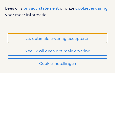
disclaimer
Lees ons
privacy statement
of onze
cookieverklaring
sitemap
voor meer informatie.
RANDSTAD, HUMAN FORWARD en SHAPING THE
WORLD OF WORK zijn geregistreerde
handelsmerken van Randstad N.V.
Ja, optimale ervaring accepteren
© Randstad 2026
Nee, ik wil geen optimale ervaring
Cookie instellingen
mijn randstad