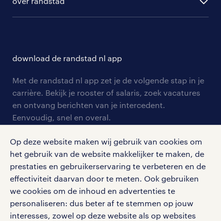
hr-diensten
over randstad
populaire bedrijven
communities
branches
over randstad
careers for expats
opleidingen en trainingen
hr-kenniscentrum
contact voor talent
solliciteren
download de randstad nl app
tarieven
contact voor werkgevers
arbeidsvoorwaarden
personeel gezocht
Met de randstad nl app zet je de volgende stap in je
onze vestigingen
blogs en artikelen
carrière. Bekijk je rooster of salaris, zoek vacatures
aanmelden nieuwsbrief
en ontvang berichten van je intercedent.
pers
salarischecker
Eenvoudig, snel en overal.
klachten en misstanden
bruto-netto calculator
apple app store
Op deze website maken wij gebruik van cookies om
google play store
het gebruik van de website makkelijker te maken, de
prestaties en gebruikerservaring te verbeteren en de
effectiviteit daarvan door te meten. Ook gebruiken
we cookies om de inhoud en advertenties te
personaliseren: dus beter af te stemmen op jouw
social media
interesses, zowel op deze website als op websites