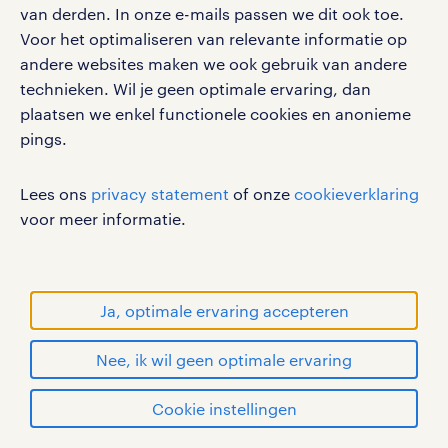
Volg ons voor de leukste content omtrent
van derden. In onze e-mails passen we dit ook toe.
vacatures, solliciteren en inspiratie.
Voor het optimaliseren van relevante informatie op
andere websites maken we ook gebruik van andere
technieken. Wil je geen optimale ervaring, dan
plaatsen we enkel functionele cookies en anonieme
pings.
werken bij randstad
gebruikersvoorwaarden
Lees ons
privacy statement
of onze
cookieverklaring
privacystatement
voor meer informatie.
cookies
disclaimer
sitemap
Ja, optimale ervaring accepteren
RANDSTAD, HUMAN FORWARD en SHAPING THE
Nee, ik wil geen optimale ervaring
WORLD OF WORK zijn geregistreerde
handelsmerken van Randstad N.V.
Cookie instellingen
© Randstad 2026