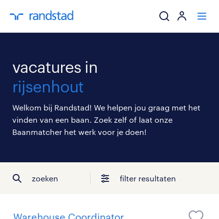
ik zoek een baa
vacatures in
werkgevers
rijsenhout
mijn carrière
Welkom bij Randstad! We helpen jou graag met het
vinden van een baan. Zoek zelf of laat onze
over randstad
Baanmatcher het werk voor je doen!
zoeken
filter resultaten
Warehouse Coordinator