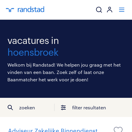
ik zoek een baa
vacatures in
werkgevers
hoensbroek
mijn carrière
Welkom bij Randstad! We helpen jou graag met het
vinden van een baan. Zoek zelf of laat onze
over randstad
Baanmatcher het werk voor je doen!
zoeken
filter resultaten
Adviseur Zakelijke Binnendienst