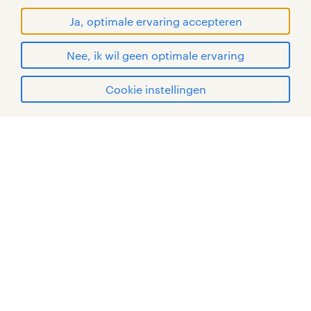
WORLD OF WORK zijn geregistreerde
essentieel. Bij andere organisaties
handelsmerken van Randstad N.V.
Ja, optimale ervaring accepteren
bel je juist met een specifiek doel:
© Randstad 2026
een bepaalde dienst verkopen.
Nee, ik wil geen optimale ervaring
catering medewerker vacatures in
Cookie instellingen
Hoensbroek
mijn randstad
Als medewerker bediening ben je
hét gezicht van de plek waar je
werkt. Je zorgt dat je gasten zo snel
mogelijk hun eten en drinken
krijgen, maar weet het ze vooral
naar hun zin te maken! Je bent blij
met elke gast en laat ze zich stuk
voor stuk welkom voelen.