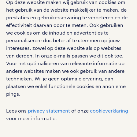
Op deze website maken wij gebruik van cookies om
geproduceerd. Er zijn twee soorten
het gebruik van de website makkelijker te maken, de
social media
operators: machine-operators en
prestaties en gebruikerservaring te verbeteren en de
effectiviteit daarvan door te meten. Ook gebruiken
procesoperators.
Volg ons voor de leukste content omtrent
we cookies om de inhoud en advertenties te
vacatures, solliciteren en inspiratie.
personaliseren: dus beter af te stemmen op jouw
callcentermedewerkers vacatures in
interesses, zowel op deze website als op websites
Hoensbroek
van derden. In onze e-mails passen we dit ook toe.
Voor het optimaliseren van relevante informatie op
Als callcentermedewerker voer je
werken bij randstad
andere websites maken we ook gebruik van andere
telefoongesprekken: met wie en
gebruikersvoorwaarden
technieken. Wil je geen optimale ervaring, dan
plaatsen we enkel functionele cookies en anonieme
waarom verschilt per afdeling en
privacystatement
pings.
per bedrijf of organisatie. Bij
cookies
sommige bedrijven is het je taak om
disclaimer
Lees ons
privacy statement
of onze
cookieverklaring
klanten verder te helpen met
sitemap
voor meer informatie.
problemen. Goed luisteren en de
RANDSTAD, HUMAN FORWARD en SHAPING THE
juiste vragen stellen is hiervoor