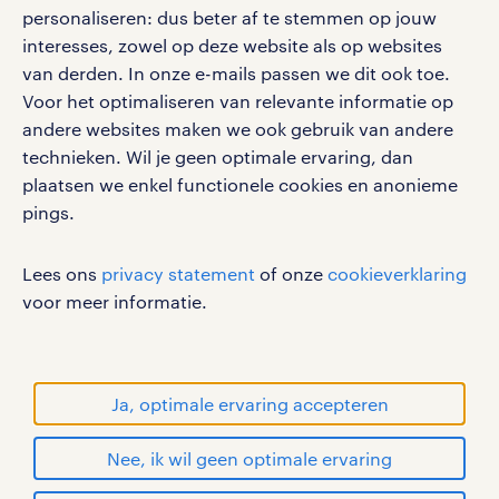
vacatures, solliciteren en inspiratie.
vacatures voor zorg in Heerlen
personaliseren: dus beter af te stemmen op jouw
interesses, zowel op deze website als op websites
vacatures voor chauffeurs in Heerlen
van derden. In onze e-mails passen we dit ook toe.
Voor het optimaliseren van relevante informatie op
vacatures voor catering in Heerlen
werken bij randstad
andere websites maken we ook gebruik van andere
gebruikersvoorwaarden
technieken. Wil je geen optimale ervaring, dan
plaatsen we enkel functionele cookies en anonieme
privacystatement
werk in de buurt van heerlen
pings.
cookies
disclaimer
Meer vacatures en banen bekijken in de
Lees ons
privacy statement
of onze
cookieverklaring
sitemap
omgeving van Heerlen? Bekijk dan ook
voor meer informatie.
de jobboards van plaatsen in de regio:
RANDSTAD, HUMAN FORWARD en SHAPING THE
WORLD OF WORK zijn geregistreerde
vacatures in Voerendaal
handelsmerken van Randstad N.V.
Ja, optimale ervaring accepteren
vacatures in Simpelveld
© Randstad 2026
Nee, ik wil geen optimale ervaring
vacatures in Landgraaf