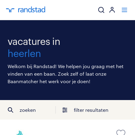
ik zoek een baa
vacatures in
werkgevers
heerlen
mijn carrière
Welkom bij Randstad! We helpen jou graag met het
vinden van een baan. Zoek zelf of laat onze
over randstad
Baanmatcher het werk voor je doen!
zoeken
filter resultaten