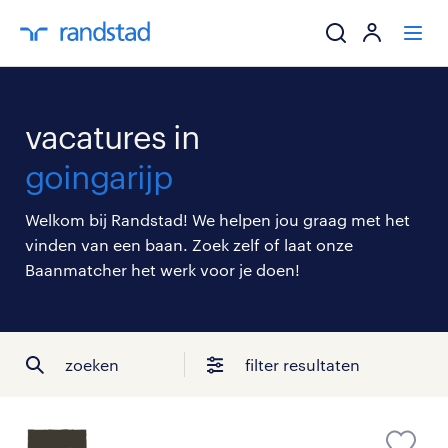
ik zoek een baa
vacatures in
werkgevers
goingarijp
mijn carrière
Welkom bij Randstad! We helpen jou graag met het
vinden van een baan. Zoek zelf of laat onze
over randstad
Baanmatcher het werk voor je doen!
zoeken
filter resultaten