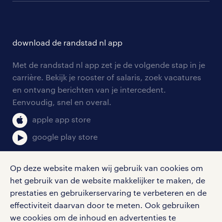
branches
over randstad
careers for expats
opleidingen en trainingen
hr-kenniscentrum
contact voor talent
solliciteren
download de randstad nl app
tarieven
contact voor werkgevers
arbeidsvoorwaarden
personeel gezocht
Met de randstad nl app zet je de volgende stap in je
onze vestigingen
blogs en artikelen
carrière. Bekijk je rooster of salaris, zoek vacatures
aanmelden nieuwsbrief
en ontvang berichten van je intercedent.
pers
salarischecker
Eenvoudig, snel en overal.
klachten en misstanden
bruto-netto calculator
apple app store
google play store
Op deze website maken wij gebruik van cookies om
het gebruik van de website makkelijker te maken, de
social media
prestaties en gebruikerservaring te verbeteren en de
effectiviteit daarvan door te meten. Ook gebruiken
Volg ons voor de leukste content omtrent
we cookies om de inhoud en advertenties te