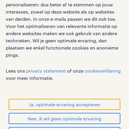
vacatures, solliciteren en inspiratie.
personaliseren: dus beter af te stemmen op jouw
interesses, zowel op deze website als op websites
van derden. In onze e-mails passen we dit ook toe.
Voor het optimaliseren van relevante informatie op
werken bij randstad
andere websites maken we ook gebruik van andere
gebruikersvoorwaarden
technieken. Wil je geen optimale ervaring, dan
plaatsen we enkel functionele cookies en anonieme
privacystatement
pings.
cookies
disclaimer
Lees ons
privacy statement
of onze
cookieverklaring
sitemap
voor meer informatie.
RANDSTAD, HUMAN FORWARD en SHAPING THE
WORLD OF WORK zijn geregistreerde
handelsmerken van Randstad N.V.
Ja, optimale ervaring accepteren
© Randstad 2026
Nee, ik wil geen optimale ervaring