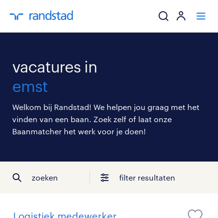
ik zoek een baa
vacatures in
werkgevers
emst
mijn carrière
Welkom bij Randstad! We helpen jou graag met het
vinden van een baan. Zoek zelf of laat onze
over randstad
Baanmatcher het werk voor je doen!
zoeken
filter resultaten
Logistiek medewerker