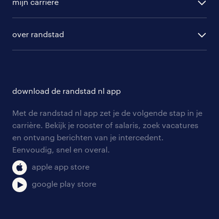
randstad professional
mijn carriere
algemene voorwaarden
randstad digital
ontwikkeling
hr-diensten
over randstad
populaire bedrijven
communities
branches
over randstad
careers for expats
opleidingen en trainingen
hr-kenniscentrum
contact voor talent
solliciteren
download de randstad nl app
tarieven
contact voor werkgevers
arbeidsvoorwaarden
personeel gezocht
Met de randstad nl app zet je de volgende stap in je
onze vestigingen
blogs en artikelen
carrière. Bekijk je rooster of salaris, zoek vacatures
aanmelden nieuwsbrief
en ontvang berichten van je intercedent.
pers
salarischecker
Eenvoudig, snel en overal.
klachten en misstanden
bruto-netto calculator
apple app store
google play store