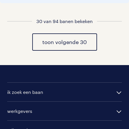
vacatures rondom Emst
vacatures in Lemele
30 van 94 banen bekeken
vacatures in Lemelerveld
toon volgende 30
vacatures in Epe
vacatures in Oene
vacatures in Vaassen
vacatures in Heerde
ik zoek een baan
alle vacatures
werkgevers
randstad operational
vacature aanmelden