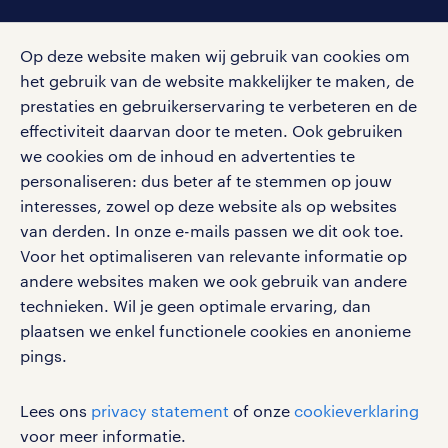
social media
Op deze website maken wij gebruik van cookies om
Volg ons voor de leukste content omtrent
het gebruik van de website makkelijker te maken, de
vacatures, solliciteren en inspiratie.
prestaties en gebruikerservaring te verbeteren en de
effectiviteit daarvan door te meten. Ook gebruiken
we cookies om de inhoud en advertenties te
personaliseren: dus beter af te stemmen op jouw
interesses, zowel op deze website als op websites
werken bij randstad
van derden. In onze e-mails passen we dit ook toe.
gebruikersvoorwaarden
Voor het optimaliseren van relevante informatie op
privacystatement
andere websites maken we ook gebruik van andere
cookies
technieken. Wil je geen optimale ervaring, dan
disclaimer
plaatsen we enkel functionele cookies en anonieme
pings.
sitemap
RANDSTAD, HUMAN FORWARD en SHAPING THE
Lees ons
privacy statement
of onze
cookieverklaring
WORLD OF WORK zijn geregistreerde
voor meer informatie.