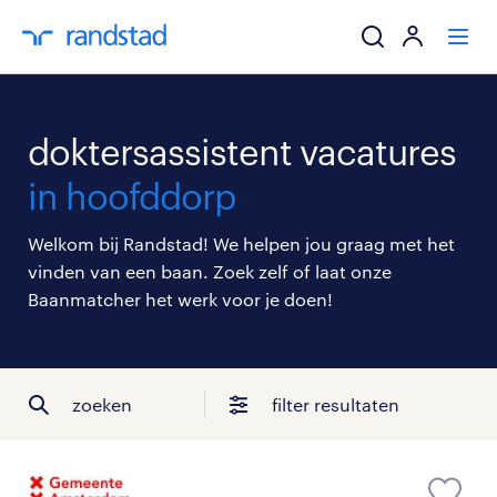
ik zoek een baa
doktersassistent vacatures
werkgevers
in hoofddorp
mijn carrière
Welkom bij Randstad! We helpen jou graag met het
vinden van een baan. Zoek zelf of laat onze
over randstad
Baanmatcher het werk voor je doen!
zoeken
filter resultaten