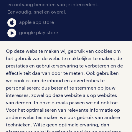
aanmelden nieuwsbrief
en ontvang berichten van je intercedent.
pers
salarischecker
Eenvoudig, snel en overal.
doktersassistent vacatures in regio
klachten en misstanden
bruto-netto calculator
apple app store
hoofddorp
google play store
Geen passende doktersassistent
vacature in Hoofddorp gevonden?
Op deze website maken wij gebruik van cookies om
Misschien heb je meer geluk in andere
het gebruik van de website makkelijker te maken, de
social media
plaatsen in de buurt. Of bekijk al onze
prestaties en gebruikerservaring te verbeteren en de
effectiviteit daarvan door te meten. Ook gebruiken
doktersassistent vacatures
in heel
Volg ons voor de leukste content omtrent
we cookies om de inhoud en advertenties te
Nederland.
vacatures, solliciteren en inspiratie.
personaliseren: dus beter af te stemmen op jouw
interesses, zowel op deze website als op websites
zorg vacatures in Haarlem
van derden. In onze e-mails passen we dit ook toe.
Voor het optimaliseren van relevante informatie op
zorg vacatures in Amsterdam
werken bij randstad
andere websites maken we ook gebruik van andere
gebruikersvoorwaarden
technieken. Wil je geen optimale ervaring, dan
zorg vacatures in Zaandam
plaatsen we enkel functionele cookies en anonieme