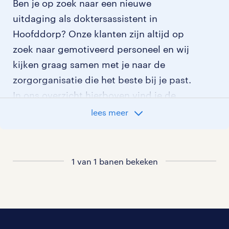
Ben je op zoek naar een nieuwe
uitdaging als doktersassistent in
Hoofddorp? Onze klanten zijn altijd op
zoek naar gemotiveerd personeel en wij
kijken graag samen met je naar de
zorgorganisatie die het beste bij je past.
In ons overzicht hierboven vind je de
meest recente doktersassistent
lees meer
vacatures in Hoofddorp. Wil je meer
weten? Leer dan alles over
werken als doktersassistent
.
1 van 1 banen bekeken
Ben je er nog niet helemaal over uit
welke zorg-functie het beste bij jou
past? Lees dan meer over
werken in de zorg
of bekijk al onze