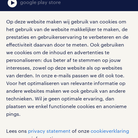
google play store
Op deze website maken wij gebruik van cookies om
het gebruik van de website makkelijker te maken, de
social media
prestaties en gebruikerservaring te verbeteren en de
effectiviteit daarvan door te meten. Ook gebruiken
Volg ons voor de leukste content omtrent
we cookies om de inhoud en advertenties te
vacatures, solliciteren en inspiratie.
personaliseren: dus beter af te stemmen op jouw
interesses, zowel op deze website als op websites
van derden. In onze e-mails passen we dit ook toe.
Voor het optimaliseren van relevante informatie op
werken bij randstad
andere websites maken we ook gebruik van andere
gebruikersvoorwaarden
technieken. Wil je geen optimale ervaring, dan
plaatsen we enkel functionele cookies en anonieme
privacystatement
pings.
cookies
disclaimer
Lees ons
privacy statement
of onze
cookieverklaring
sitemap