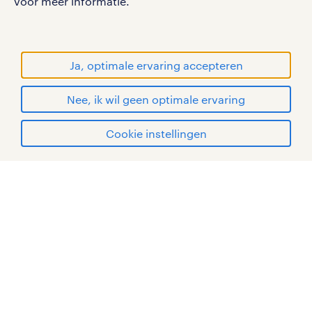
voor meer informatie.
RANDSTAD, HUMAN FORWARD en SHAPING THE
WORLD OF WORK zijn geregistreerde
handelsmerken van Randstad N.V.
Ja, optimale ervaring accepteren
© Randstad 2026
Nee, ik wil geen optimale ervaring
Cookie instellingen
mijn randstad