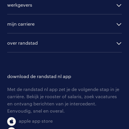
alle vacatures
werkgevers
randstad operational
vacature aanmelden
randstad professional
mijn carriere
algemene voorwaarden
randstad digital
ontwikkeling
hr-diensten
over randstad
populaire bedrijven
communities
branches
over randstad
careers for expats
opleidingen en trainingen
hr-kenniscentrum
contact voor talent
solliciteren
download de randstad nl app
tarieven
contact voor werkgevers
arbeidsvoorwaarden
personeel gezocht
Met de randstad nl app zet je de volgende stap in je
onze vestigingen
blogs en artikelen
carrière. Bekijk je rooster of salaris, zoek vacatures
aanmelden nieuwsbrief
en ontvang berichten van je intercedent.
pers
salarischecker
Eenvoudig, snel en overal.
klachten en misstanden
bruto-netto calculator
apple app store