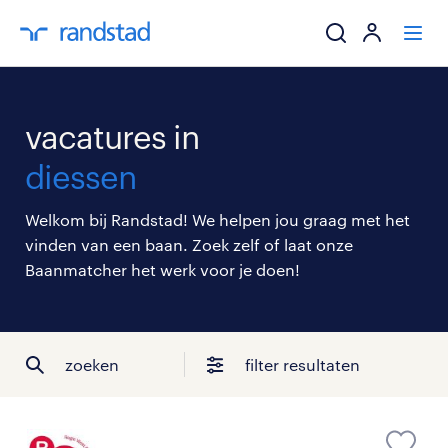
ik zoek een baa
vacatures in
werkgevers
diessen
mijn carrière
Welkom bij Randstad! We helpen jou graag met het
vinden van een baan. Zoek zelf of laat onze
over randstad
Baanmatcher het werk voor je doen!
zoeken
filter resultaten