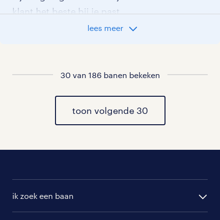
klant het beste bij je past.
lees meer
vacatures rondom Diessen
vacatures in Hilvarenbeek
30 van 186 banen bekeken
vacatures in Biest Houtakker
toon volgende 30
vacatures in Esbeek
vacatures in Haghorst
vacatures in Oost West en
Middelbeers
ik zoek een baan
vacatures in Lage Mierde