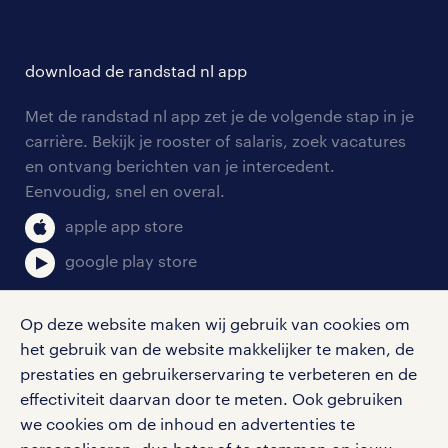
over randstad
careers for expats
opleidingen en trainingen
hr-kenniscentrum
contact voor talent
solliciteren
download de randstad nl app
tarieven
contact voor werkgevers
arbeidsvoorwaarden
personeel gezocht
Met de randstad nl app zet je de volgende stap in je
onze vestigingen
blogs en artikelen
carrière. Bekijk je rooster of salaris, zoek vacatures
aanmelden nieuwsbrief
en ontvang berichten van je intercedent.
pers
salarischecker
Eenvoudig, snel en overal.
klachten en misstanden
bruto-netto calculator
apple app store
google play store
Op deze website maken wij gebruik van cookies om
het gebruik van de website makkelijker te maken, de
social media
prestaties en gebruikerservaring te verbeteren en de
effectiviteit daarvan door te meten. Ook gebruiken
Volg ons voor de leukste content omtrent
we cookies om de inhoud en advertenties te
vacatures, solliciteren en inspiratie.