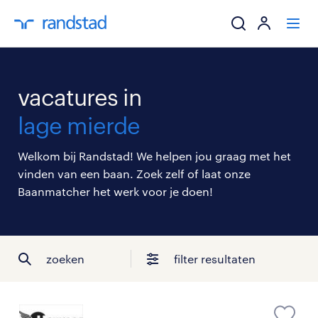
ik zoek een baa
vacatures in
werkgevers
lage mierde
mijn carrière
Welkom bij Randstad! We helpen jou graag met het
vinden van een baan. Zoek zelf of laat onze
over randstad
Baanmatcher het werk voor je doen!
zoeken
filter resultaten