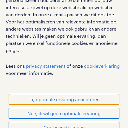
personaliseren: dus beter af te stemmen op jouw
interesses, zowel op deze website als op websites
van derden. In onze e-mails passen we dit ook toe.
Voor het optimaliseren van relevante informatie op
werken bij randstad
andere websites maken we ook gebruik van andere
gebruikersvoorwaarden
technieken. Wil je geen optimale ervaring, dan
plaatsen we enkel functionele cookies en anonieme
privacystatement
pings.
cookies
disclaimer
Lees ons
privacy statement
of onze
cookieverklaring
sitemap
voor meer informatie.
RANDSTAD, HUMAN FORWARD en SHAPING THE
WORLD OF WORK zijn geregistreerde
handelsmerken van Randstad N.V.
Ja, optimale ervaring accepteren
© Randstad 2026
Nee, ik wil geen optimale ervaring
Cookie instellingen