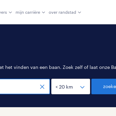
vers
mijn carrière
over randstad
 het vinden van een baan. Zoek zelf of laat onze B
zoek