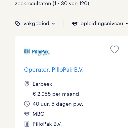
zoekresultaten (1 - 30 van 120)
vakgebied
opleidingsniveau
binnen welk vakgebied w
op welk niveau zoek je 
hoeveel uren per week w
welk soort dienstverband
Operator, PilloPak B.V.
Administratief
Basisonderwijs
0 - 8 uur
Detachering
23
3
2
3
Eerbeek
€ 2.955 per maand
Callcenter / Contactcenter
HBO
25 - 32 uur
Vast
19
9
28
24
40 uur, 5 dagen p.w.
Engineering
MBO, HAVO, VWO
0
0
MBO
ICT
VMBO/MAVO
3
26
PilloPak B.V.
toon 120 resultaten
toon 120 resultaten