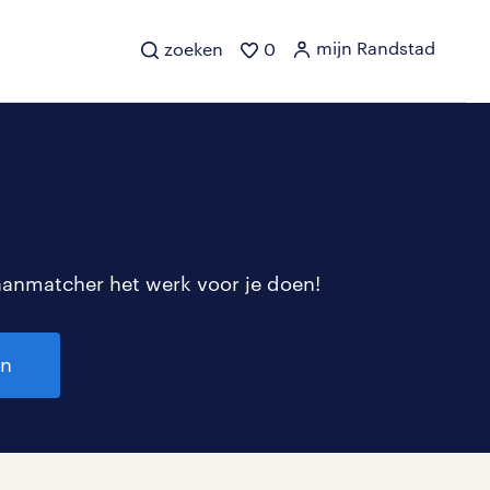
mijn Randstad
zoeken
0
aanmatcher het werk voor je doen!
en