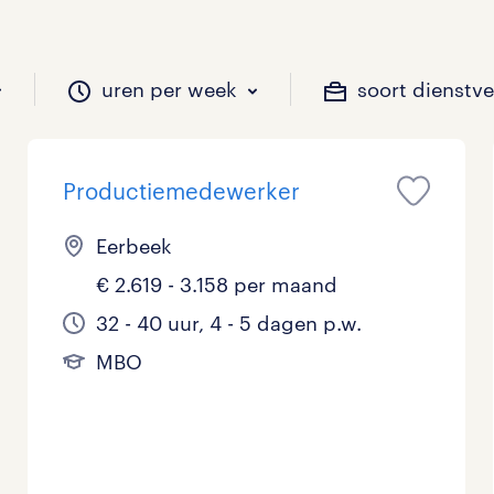
uren per week
soort dienstv
Productiemedewerker
il je werken?
vacatures?
il je werken?
 zou jij willen?
Eerbeek
€ 2.619 - 3.158 per maand
Beveiliging
Geen
9 - 16 uur
Tijdelijk
27
16
1
0
32 - 40 uur, 4 - 5 dagen p.w.
MBO
Chauffeurs
LBO, MAVO, VMBO
33 - 36 uur
28
9
0
Financieel
Master
0
3
Industrieel / Productie
WO
0
6