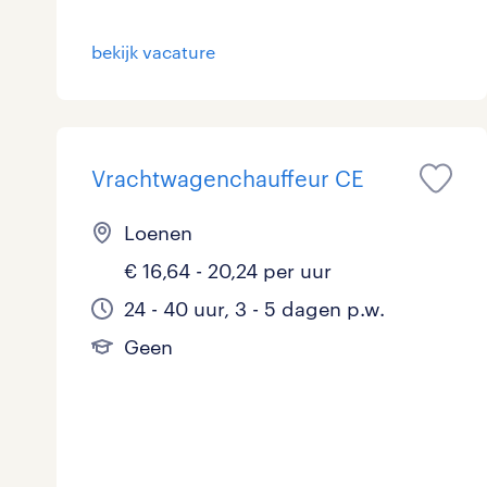
Logistiek
33
bekijk vacature
Medisch
0
toon 120 resultaten
Overig
1
Vrachtwagenchauffeur CE
Secretarieel
2
Loenen
Webcare
0
€ 16,64 - 20,24 per uur
24 - 40 uur, 3 - 5 dagen p.w.
toon 120 resultaten
Geen