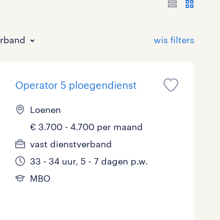
erband
Operator 5 ploegendienst
Loenen
€ 3.700 - 4.700 per maand
Bouw
HAVO/VWO
17 - 24 uur
Tijdelijk met uitzicht op vast
0
36
1
82
vast dienstverband
33 - 34 uur, 5 - 7 dagen p.w.
Commercieel / Verkoop
MBO
37 - 40+ uur
54
23
4
MBO
Horeca / Catering
Ondersteunend onderwijs
1
0
Juridisch
0