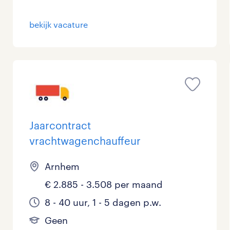
Management / Leidinggevend
0
bekijk vacature
Onderwijs
0
Personeel & Organisatie
1
Supply chain & procurement
0
Zorg / Verpleging
0
Jaarcontract
vrachtwagenchauffeur
Arnhem
€ 2.885 - 3.508 per maand
8 - 40 uur, 1 - 5 dagen p.w.
Geen