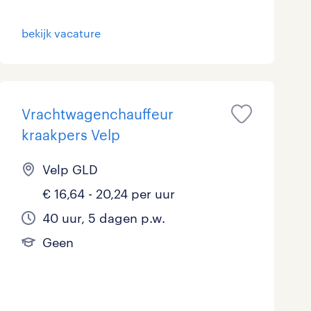
Marketing & Communicatie
0
bekijk vacature
Overheid
2
Schoonmaak
0
Vrachtwagenchauffeur
Techniek
10
kraakpers Velp
Velp GLD
€ 16,64 - 20,24 per uur
40 uur, 5 dagen p.w.
Geen