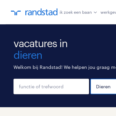
ik zoek een baan
werkge
vacatures in
dieren
Welkom bij Randstad! We helpen jou graag met