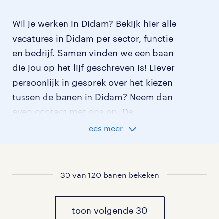
Wil je werken in Didam? Bekijk hier alle
vacatures in Didam per sector, functie
en bedrijf. Samen vinden we een baan
die jou op het lijf geschreven is! Liever
persoonlijk in gesprek over het kiezen
tussen de banen in Didam? Neem dan
even contact met ons op. De
contactgegevens van ons
lees meer
dichtstbijzijnde uitzendbureau in de
regio van Didam vind je hieronder.
30 van 120 banen bekeken
ons uitzendbureau in regio didam
Vind je het fijn om eerst even in gesprek
toon volgende 30