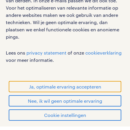
van derden. In onze e-mails passen we dit ook toe.
Vacatures in Zevenaar
Voor het optimaliseren van relevante informatie op
werken bij randstad
andere websites maken we ook gebruik van andere
Vacatures in Duiven
gebruikersvoorwaarden
technieken. Wil je geen optimale ervaring, dan
plaatsen we enkel functionele cookies en anonieme
Vacatures in Doetinchem
privacystatement
pings.
cookies
Vacatures in Arnhem
disclaimer
Lees ons
privacy statement
of onze
cookieverklaring
sitemap
Vacatures in Doesburg
voor meer informatie.
RANDSTAD, HUMAN FORWARD en SHAPING THE
WORLD OF WORK zijn geregistreerde
werken in didam: hoe is dat?
handelsmerken van Randstad N.V.
Ja, optimale ervaring accepteren
Werken in Didam, een knus dorp in
© Randstad 2026
Nee, ik wil geen optimale ervaring
Gelderland, biedt een aangename
werkomgeving. Hier vind je diverse
Cookie instellingen
bedrijven, van lokale winkels tot
mijn randstad