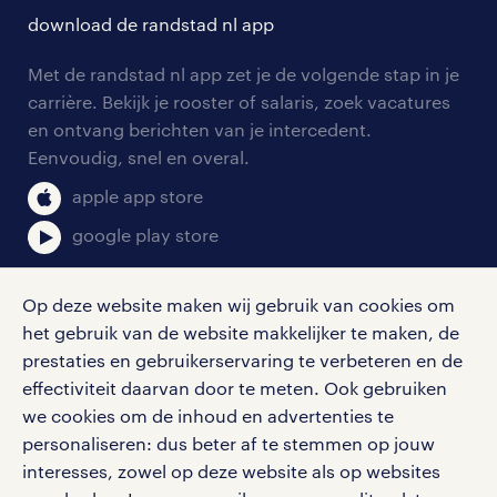
werken in de regio Didam? We hebben
solliciteren
download de randstad nl app
tarieven
een overzicht voor je gemaakt met onze
contact voor werkgevers
arbeidsvoorwaarden
topwerkgevers:
personeel gezocht
Met de randstad nl app zet je de volgende stap in je
onze vestigingen
blogs en artikelen
carrière. Bekijk je rooster of salaris, zoek vacatures
aanmelden nieuwsbrief
rensa vacatures
en ontvang berichten van je intercedent.
pers
salarischecker
Eenvoudig, snel en overal.
klachten en misstanden
rabelink vacatures
bruto-netto calculator
apple app store
fedex vacatures
google play store
Op deze website maken wij gebruik van cookies om
banen in de buurt van didam
het gebruik van de website makkelijker te maken, de
social media
prestaties en gebruikerservaring te verbeteren en de
Meer vacatures en banen bekijken in de
effectiviteit daarvan door te meten. Ook gebruiken
Volg ons voor de leukste content omtrent
omgeving van Didam? Bekijk dan ook de
we cookies om de inhoud en advertenties te
vacatures, solliciteren en inspiratie.
personaliseren: dus beter af te stemmen op jouw
vacatures van plaatsen in de regio:
interesses, zowel op deze website als op websites