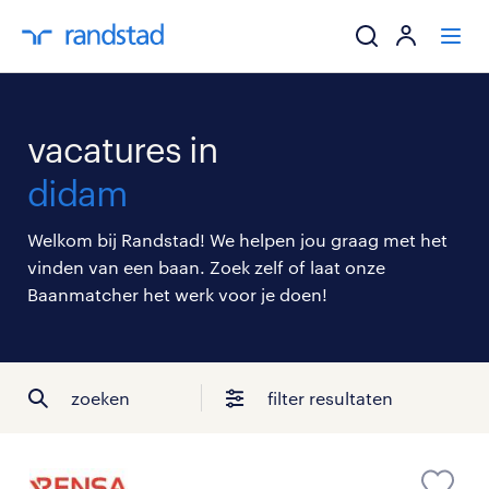
ik zoek een baa
vacatures in
werkgevers
didam
mijn carrière
Welkom bij Randstad! We helpen jou graag met het
vinden van een baan. Zoek zelf of laat onze
over randstad
Baanmatcher het werk voor je doen!
zoeken
filter resultaten