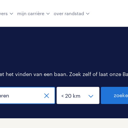
vers
mijn carrière
over randstad
 het vinden van een baan. Zoek zelf of laat onze B
zoek