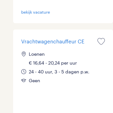
Logistiek
29
bekijk vacature
Medisch
0
toon 143 resultaten
Overig
1
Vrachtwagenchauffeur CE
Secretarieel
2
Loenen
Webcare
0
€ 16,64 - 20,24 per uur
24 - 40 uur, 3 - 5 dagen p.w.
toon 143 resultaten
Geen