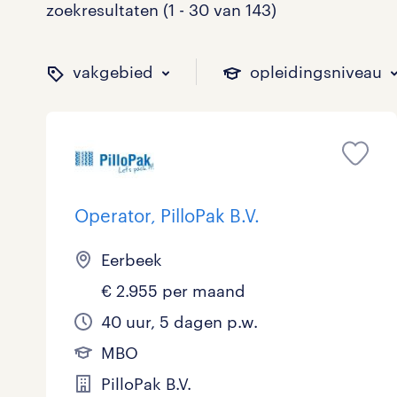
zoekresultaten (1 - 30 van 143)
vakgebied
opleidingsniveau
binnen welk vakgebied w
op welk niveau zoek je 
hoeveel uren per week w
welk soort dienstverband
Operator, PilloPak B.V.
Administratief
Basisonderwijs
0 - 8 uur
Detachering
25
15
3
3
Eerbeek
€ 2.955 per maand
Callcenter / Contactcenter
HBO
25 - 32 uur
Vast
25
25
28
23
40 uur, 5 dagen p.w.
Engineering
MBO, HAVO, VWO
0
0
MBO
ICT
VMBO/MAVO
15
24
PilloPak B.V.
toon 143 resultaten
toon 143 resultaten