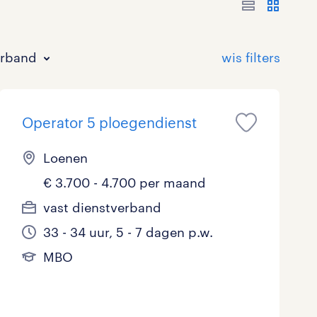
erband
Operator 5 ploegendienst
Loenen
€ 3.700 - 4.700 per maand
Bouw
HAVO/VWO
17 - 24 uur
Tijdelijk met uitzicht op vast
0
40
1
80
vast dienstverband
33 - 34 uur, 5 - 7 dagen p.w.
Commercieel / Verkoop
MBO
37 - 40+ uur
58
26
3
MBO
Horeca / Catering
Ondersteunend onderwijs
2
0
Juridisch
0