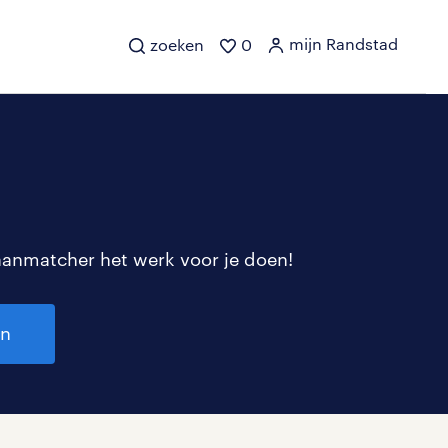
mijn Randstad
zoeken
0
aanmatcher het werk voor je doen!
en