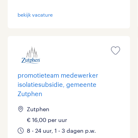
Management / Leidinggevend
0
bekijk vacature
Onderwijs
0
Personeel & Organisatie
1
Supply chain & procurement
0
Zorg / Verpleging
0
promotieteam medewerker
isolatiesubsidie, gemeente
Zutphen
Zutphen
€ 16,00 per uur
8 - 24 uur, 1 - 3 dagen p.w.