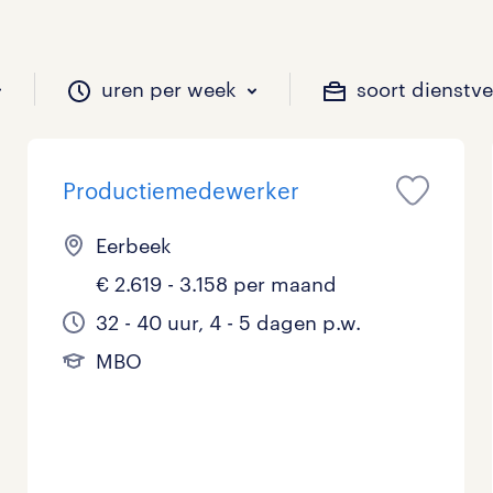
uren per week
soort dienstv
Productiemedewerker
il je werken?
vacatures?
il je werken?
 zou jij willen?
Eerbeek
€ 2.619 - 3.158 per maand
Beveiliging
Geen
9 - 16 uur
Tijdelijk
32
23
2
0
32 - 40 uur, 4 - 5 dagen p.w.
MBO
Chauffeurs
LBO, MAVO, VMBO
33 - 36 uur
31
22
0
Financieel
Master
0
7
Industrieel / Productie
WO
0
9