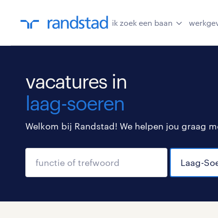
ik zoek een baan
werkge
vacatures in
laag-soeren
Welkom bij Randstad! We helpen jou graag met