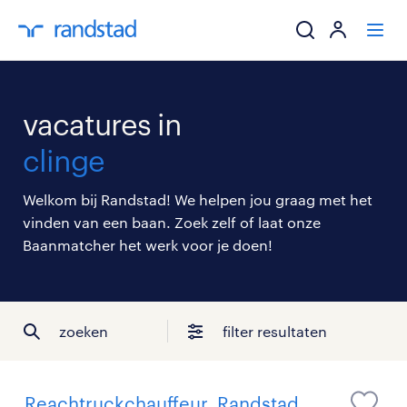
ik zoek een baa
vacatures in
werkgevers
clinge
mijn carrière
Welkom bij Randstad! We helpen jou graag met het
vinden van een baan. Zoek zelf of laat onze
over randstad
Baanmatcher het werk voor je doen!
zoeken
filter resultaten
Reachtruckchauffeur, Randstad