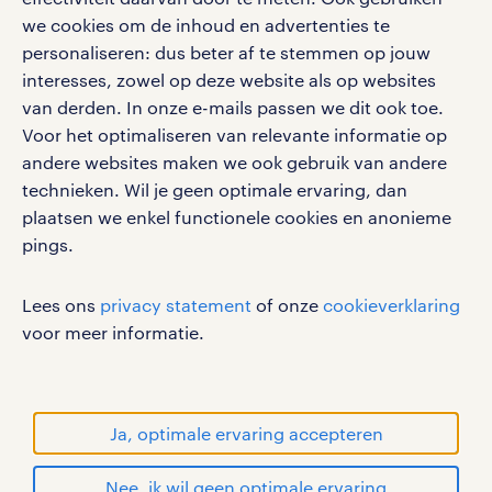
we cookies om de inhoud en advertenties te
personaliseren: dus beter af te stemmen op jouw
interesses, zowel op deze website als op websites
werken bij randstad
van derden. In onze e-mails passen we dit ook toe.
gebruikersvoorwaarden
Voor het optimaliseren van relevante informatie op
privacystatement
andere websites maken we ook gebruik van andere
cookies
technieken. Wil je geen optimale ervaring, dan
disclaimer
plaatsen we enkel functionele cookies en anonieme
pings.
sitemap
RANDSTAD, HUMAN FORWARD en SHAPING THE
Lees ons
privacy statement
of onze
cookieverklaring
WORLD OF WORK zijn geregistreerde
voor meer informatie.
handelsmerken van Randstad N.V.
© Randstad 2026
Ja, optimale ervaring accepteren
Nee, ik wil geen optimale ervaring