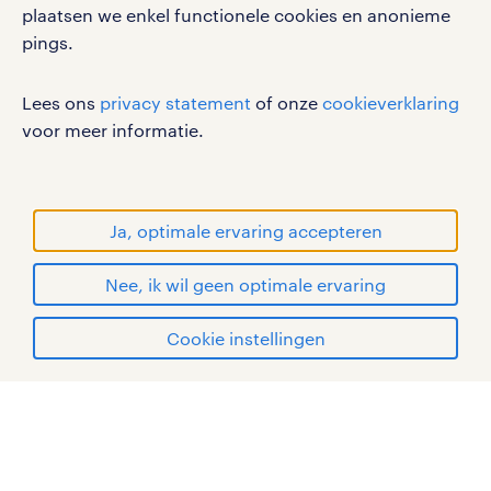
disclaimer
plaatsen we enkel functionele cookies en anonieme
pings.
sitemap
RANDSTAD, HUMAN FORWARD en SHAPING THE
Lees ons
privacy statement
of onze
cookieverklaring
WORLD OF WORK zijn geregistreerde
voor meer informatie.
handelsmerken van Randstad N.V.
© Randstad 2026
Ja, optimale ervaring accepteren
Nee, ik wil geen optimale ervaring
Cookie instellingen
mijn randstad