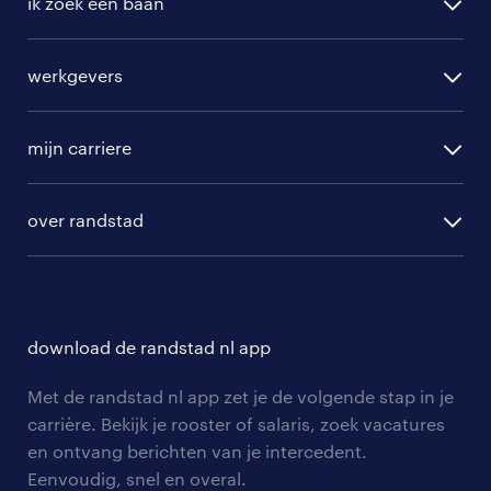
ik zoek een baan
vacatures in Graauw
alle vacatures
werkgevers
randstad operational
vacature aanmelden
randstad professional
mijn carriere
algemene voorwaarden
randstad digital
ontwikkeling
hr-diensten
over randstad
populaire bedrijven
communities
branches
over randstad
careers for expats
opleidingen en trainingen
hr-kenniscentrum
contact voor talent
solliciteren
download de randstad nl app
tarieven
contact voor werkgevers
arbeidsvoorwaarden
personeel gezocht
Met de randstad nl app zet je de volgende stap in je
onze vestigingen
blogs en artikelen
carrière. Bekijk je rooster of salaris, zoek vacatures
aanmelden nieuwsbrief
en ontvang berichten van je intercedent.
pers
salarischecker
Eenvoudig, snel en overal.