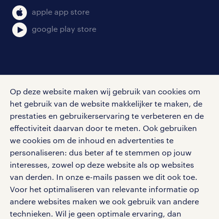
klachten en misstanden
bruto-netto calculator
apple app store
google play store
social media
Op deze website maken wij gebruik van cookies om
Volg ons voor de leukste content omtrent
het gebruik van de website makkelijker te maken, de
vacatures, solliciteren en inspiratie.
prestaties en gebruikerservaring te verbeteren en de
effectiviteit daarvan door te meten. Ook gebruiken
we cookies om de inhoud en advertenties te
personaliseren: dus beter af te stemmen op jouw
interesses, zowel op deze website als op websites
werken bij randstad
van derden. In onze e-mails passen we dit ook toe.
gebruikersvoorwaarden
Voor het optimaliseren van relevante informatie op
privacystatement
andere websites maken we ook gebruik van andere
cookies
technieken. Wil je geen optimale ervaring, dan