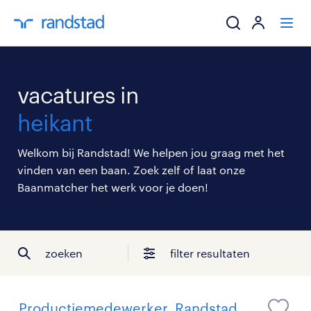
ik zoek een baa
vacatures in
werkgevers
heikant
mijn carrière
Welkom bij Randstad! We helpen jou graag met het
vinden van een baan. Zoek zelf of laat onze
over randstad
Baanmatcher het werk voor je doen!
zoeken
filter resultaten
Productiemedewerker, Randstad