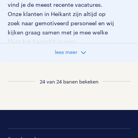
vind je de meest recente vacatures.
Onze klanten in Heikant zijn altijd op
zoek naar gemotiveerd personeel en wij
kijken graag samen met je mee welke
klant het beste bij je past.
lees meer
vacatures rondom Heikant
vacatures in Hulst
24 van 24 banen bekeken
vacatures in Sint Jansteen
vacatures in Kapellebrug
vacatures in Clinge
vacatures in Nieuw Namen