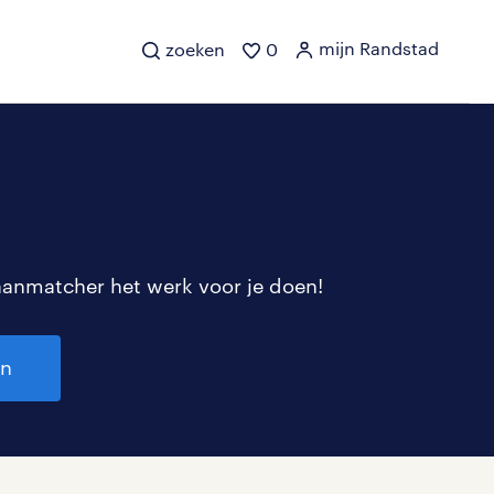
mijn Randstad
zoeken
0
aanmatcher het werk voor je doen!
en