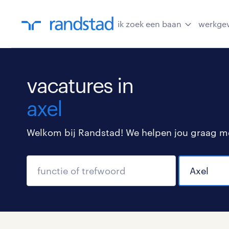
ik zoek een baan
werkge
vacatures in
axel
Welkom bij Randstad! We helpen jou graag met