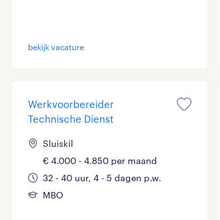
Management / Leidinggevend
0
Onderwijs
0
bekijk vacature
Personeel & Organisatie
0
Supply chain & procurement
0
Werkvoorbereider
Zorg / Verpleging
0
Technische Dienst
Sluiskil
€ 4.000 - 4.850 per maand
32 - 40 uur, 4 - 5 dagen p.w.
MBO