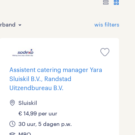
erband
Assistent catering manager Yara
Sluiskil B.V., Randstad
Bouw
HAVO/VWO
17 - 24 uur
Tijdelijk met uitzicht op vast
0
1
0
20
Uitzendbureau B.V.
Commercieel / Verkoop
MBO
37 - 40+ uur
11
15
2
Sluiskil
€ 14,99 per uur
Horeca / Catering
Ondersteunend onderwijs
3
0
30 uur, 5 dagen p.w.
Juridisch
0
MBO