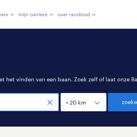
vers
mijn carrière
over randstad
 het vinden van een baan. Zoek zelf of laat onze B
zoek