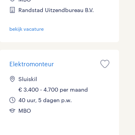
Marketing & Communicatie
1
Randstad Uitzendbureau B.V.
Overheid
0
bekijk vacature
Schoonmaak
0
Techniek
10
Elektromonteur
Sluiskil
€ 3.400 - 4.700 per maand
40 uur, 5 dagen p.w.
MBO