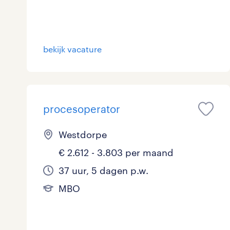
Logistiek
3
Medisch
0
toon 24 resultaten
bekijk vacature
Overig
0
Secretarieel
0
procesoperator
Webcare
0
Westdorpe
€ 2.612 - 3.803 per maand
toon 24 resultaten
37 uur, 5 dagen p.w.
MBO