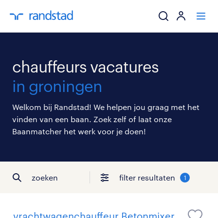
ik zoek een baa
chauffeurs vacatures
werkgevers
in groningen
mijn carrière
Welkom bij Randstad! We helpen jou graag met het
vinden van een baan. Zoek zelf of laat onze
over randstad
Baanmatcher het werk voor je doen!
zoeken
filter resultaten
1
vrachtwagenchauffeur Betonmixer