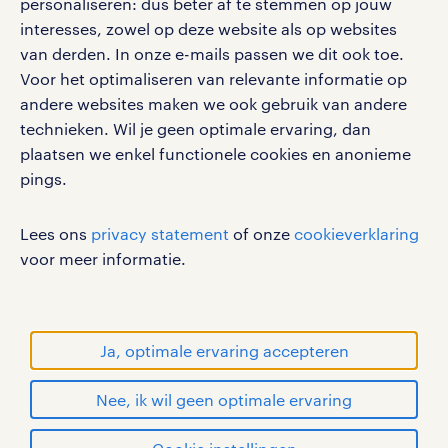
personaliseren: dus beter af te stemmen op jouw
interesses, zowel op deze website als op websites
van derden. In onze e-mails passen we dit ook toe.
Voor het optimaliseren van relevante informatie op
werken bij randstad
andere websites maken we ook gebruik van andere
gebruikersvoorwaarden
technieken. Wil je geen optimale ervaring, dan
plaatsen we enkel functionele cookies en anonieme
privacystatement
pings.
cookies
disclaimer
Lees ons
privacy statement
of onze
cookieverklaring
sitemap
voor meer informatie.
RANDSTAD, HUMAN FORWARD en SHAPING THE
WORLD OF WORK zijn geregistreerde
handelsmerken van Randstad N.V.
Ja, optimale ervaring accepteren
© Randstad 2026
Nee, ik wil geen optimale ervaring