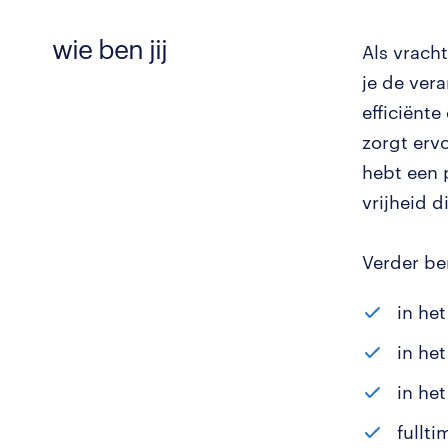
wie ben jij
Als vrach
je de ver
efficiënte
zorgt erv
hebt een 
vrijheid 
Verder ben
in het
in he
in he
fullt