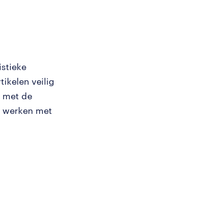
istieke
tikelen veilig
e met de
t werken met