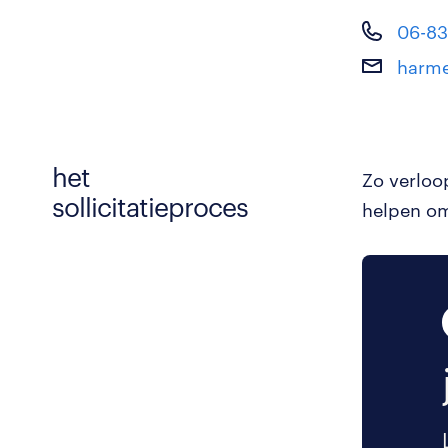
06-83
harme
het
Zo verloo
sollicitatieproces
helpen om