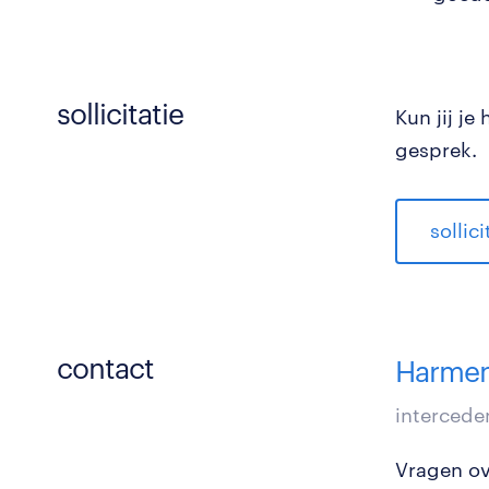
sollicitatie
Kun jij j
gesprek.
sollic
contact
Harmen
intercede
Vragen ove