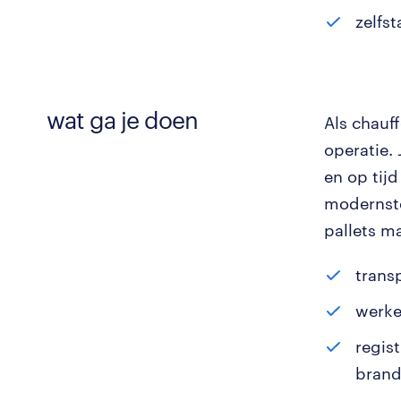
zelfs
wat ga je doen
Als chauff
operatie.
en op tij
modernst
pallets ma
trans
werke
regis
brand