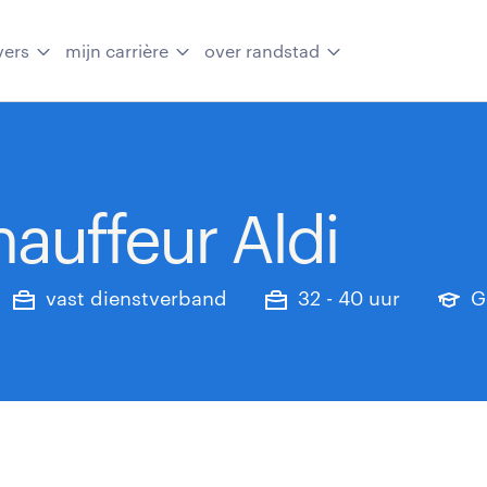
vers
mijn carrière
over randstad
uffeur Aldi
vast dienstverband
32 - 40 uur
G