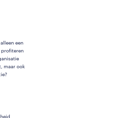
alleen een
profiteren
ganisatie
it, maar ook
ie?
rheid