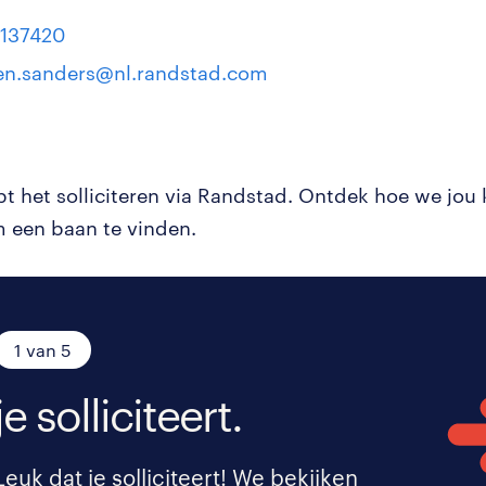
137420
n.sanders@nl.randstad.com
pt het solliciteren via Randstad. Ontdek hoe we jou
 een baan te vinden.
1 van 5
je solliciteert.
Leuk dat je solliciteert! We bekijken