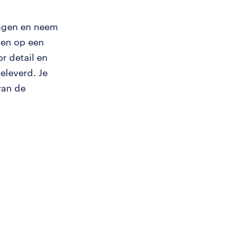
wagen en neem
ren op een
or detail en
eleverd. Je
van de