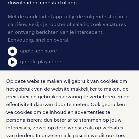
download de randstad nl app
tarieven
contact voor werkgevers
arbeidsvoorwaarden
personeel gezocht
Met de randstad nl app zet je de volgende stap in je
onze vestigingen
blogs en artikelen
carrière. Bekijk je rooster of salaris, zoek vacatures
aanmelden nieuwsbrief
en ontvang berichten van je intercedent.
pers
salarischecker
Eenvoudig, snel en overal.
klachten en misstanden
bruto-netto calculator
apple app store
google play store
Op deze website maken wij gebruik van cookies om
het gebruik van de website makkelijker te maken, de
social media
prestaties en gebruikerservaring te verbeteren en de
effectiviteit daarvan door te meten. Ook gebruiken
Volg ons voor de leukste content omtrent
we cookies om de inhoud en advertenties te
vacatures, solliciteren en inspiratie.
personaliseren: dus beter af te stemmen op jouw
interesses, zowel op deze website als op websites
van derden. In onze e-mails passen we dit ook toe.