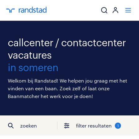
ik zoek een baa
callcenter / contactcenter
werkgevers
vacatures
in someren
mijn carrière
Welkom bij Randstad! We helpen jou graag met het
over randstad
vinden van een baan. Zoek zelf of laat onze
Baanmatcher het werk voor je doen!
zoeken
filter resultaten
1