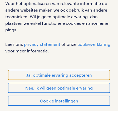
Voor het optimaliseren van relevante informatie op
werken bij randstad
andere websites maken we ook gebruik van andere
gebruikersvoorwaarden
technieken. Wil je geen optimale ervaring, dan
plaatsen we enkel functionele cookies en anonieme
privacystatement
pings.
cookies
disclaimer
Lees ons
privacy statement
of onze
cookieverklaring
sitemap
voor meer informatie.
RANDSTAD, HUMAN FORWARD en SHAPING THE
WORLD OF WORK zijn geregistreerde
handelsmerken van Randstad N.V.
Ja, optimale ervaring accepteren
© Randstad 2026
Nee, ik wil geen optimale ervaring
Cookie instellingen
mijn randstad