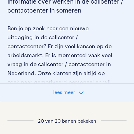
informatie over werken in de callcenter /
contactcenter in someren
Ben je op zoek naar een nieuwe
uitdaging in de callcenter /
contactcenter? Er zijn veel kansen op de
arbeidsmarkt. Er is momenteel vaak veel
vraag in de callcenter / contactcenter in
Nederland. Onze klanten zijn altijd op
zoek naar gemotiveerd personeel en wij
kijken graag samen met je naar de
lees meer
organisatie die het beste bij je past. In
ons overzicht van vacatures vind je de
meest recente vacatures.
20 van 20 banen bekeken