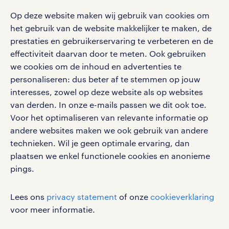
social media
Op deze website maken wij gebruik van cookies om
Volg ons voor de leukste content omtrent
het gebruik van de website makkelijker te maken, de
vacatures, solliciteren en inspiratie.
prestaties en gebruikerservaring te verbeteren en de
effectiviteit daarvan door te meten. Ook gebruiken
we cookies om de inhoud en advertenties te
personaliseren: dus beter af te stemmen op jouw
interesses, zowel op deze website als op websites
werken bij randstad
van derden. In onze e-mails passen we dit ook toe.
gebruikersvoorwaarden
Voor het optimaliseren van relevante informatie op
privacystatement
andere websites maken we ook gebruik van andere
cookies
technieken. Wil je geen optimale ervaring, dan
disclaimer
plaatsen we enkel functionele cookies en anonieme
pings.
sitemap
RANDSTAD, HUMAN FORWARD en SHAPING THE
Lees ons
privacy statement
of onze
cookieverklaring
WORLD OF WORK zijn geregistreerde
voor meer informatie.
handelsmerken van Randstad N.V.