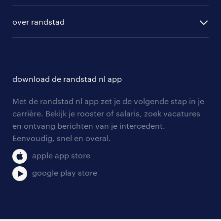
algemene voorwaarden
randstad digital
ontwikkeling
hr-diensten
over randstad
populaire bedrijven
communities
branches
over randstad
careers for expats
opleidingen en trainingen
hr-kenniscentrum
contact voor talent
solliciteren
download de randstad nl app
tarieven
contact voor werkgevers
arbeidsvoorwaarden
personeel gezocht
Met de randstad nl app zet je de volgende stap in je
onze vestigingen
blogs en artikelen
carrière. Bekijk je rooster of salaris, zoek vacatures
aanmelden nieuwsbrief
en ontvang berichten van je intercedent.
pers
salarischecker
Eenvoudig, snel en overal.
klachten en misstanden
bruto-netto calculator
apple app store
google play store