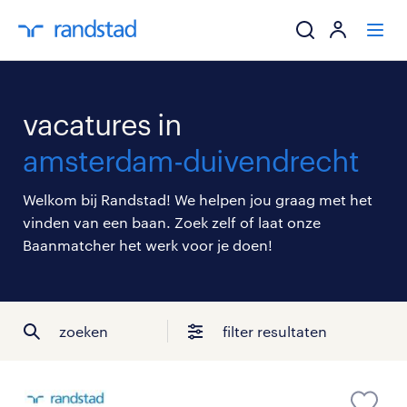
ik zoek een baa
vacatures in
werkgevers
amsterdam-duivendrecht
mijn carrière
Welkom bij Randstad! We helpen jou graag met het
vinden van een baan. Zoek zelf of laat onze
over randstad
Baanmatcher het werk voor je doen!
zoeken
filter resultaten