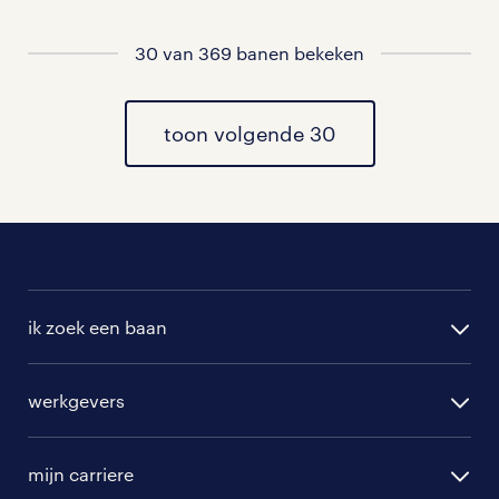
vacatures rondom Amsterdam-
Duivendrecht
30 van 369 banen bekeken
vacatures in Amsterdam
toon volgende 30
vacatures in Diemen
vacatures in Duivendrecht
vacatures in Schiphol
vacatures in Schiphol Rijk
ik zoek een baan
vacatures in Landsmeer
alle vacatures
werkgevers
randstad operational
vacature aanmelden
randstad professional
mijn carriere