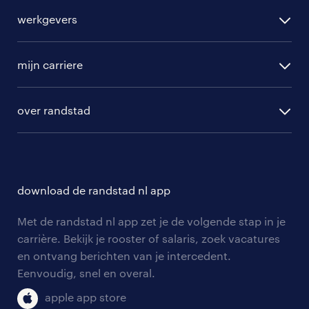
alle vacatures
hiervoor contact op met de
werkgevers
randstad operational
dichtstbijzijnde vestiging: ons
vacature aanmelden
uitzendbureau in Amersfoort
.
randstad professional
mijn carriere
algemene voorwaarden
randstad digital
mooie bedrijven om te werken in
ontwikkeling
hr-diensten
over randstad
populaire bedrijven
amersfoort
communities
branches
over randstad
careers for expats
Wat zijn nou de leuke bedrijven om te
opleidingen en trainingen
hr-kenniscentrum
contact voor talent
werken in Amersfoort? We hebben een
solliciteren
download de randstad nl app
tarieven
overzicht voor je gemaakt met onze
contact voor werkgevers
arbeidsvoorwaarden
topwerkgevers:
personeel gezocht
Met de randstad nl app zet je de volgende stap in je
onze vestigingen
blogs en artikelen
carrière. Bekijk je rooster of salaris, zoek vacatures
aanmelden nieuwsbrief
KPN vacatures
en ontvang berichten van je intercedent.
pers
salarischecker
Eenvoudig, snel en overal.
klachten en misstanden
Euroma vacatures
bruto-netto calculator
apple app store