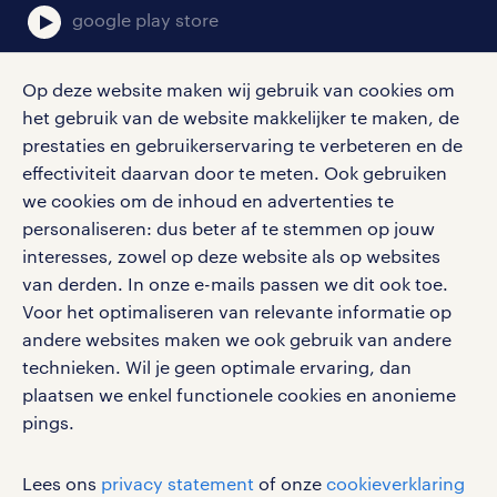
Arla vacatures
google play store
Op deze website maken wij gebruik van cookies om
grote branches in en rondom amersfoort
het gebruik van de website makkelijker te maken, de
social media
prestaties en gebruikerservaring te verbeteren en de
Er zijn in de regio Amersfoort vijf
effectiviteit daarvan door te meten. Ook gebruiken
Volg ons voor de leukste content omtrent
branches met veel werkgelegenheid. Zo
we cookies om de inhoud en advertenties te
vacatures, solliciteren en inspiratie.
personaliseren: dus beter af te stemmen op jouw
heb je:
interesses, zowel op deze website als op websites
van derden. In onze e-mails passen we dit ook toe.
vacatures voor logistiek in
Voor het optimaliseren van relevante informatie op
Amersfoort
werken bij randstad
andere websites maken we ook gebruik van andere
gebruikersvoorwaarden
technieken. Wil je geen optimale ervaring, dan
vacatures voor klantenservice in
plaatsen we enkel functionele cookies en anonieme
privacystatement
Amersfoort
pings.
cookies
vacatures in het onderwijs in
disclaimer
Lees ons
privacy statement
of onze
cookieverklaring