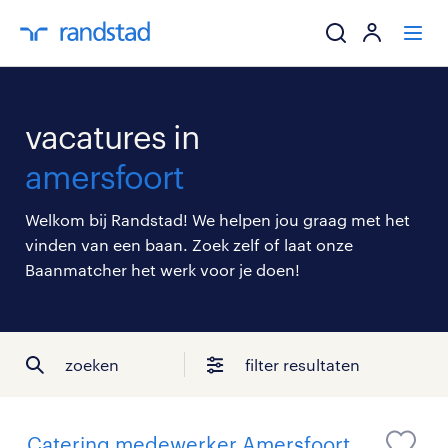
ik zoek een baa
vacatures in
werkgevers
amersfoort
mijn carrière
Welkom bij Randstad! We helpen jou graag met het
vinden van een baan. Zoek zelf of laat onze
over randstad
Baanmatcher het werk voor je doen!
zoeken
filter resultaten
Catering medewerker Amersfoort,