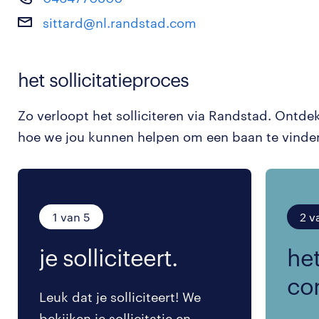
sittard@nl.randstad.com
het sollicitatieproces
Zo verloopt het solliciteren via Randstad. Ontde
hoe we jou kunnen helpen om een baan te vinde
1 van 5
2 v
je solliciteert.
het
co
Leuk dat je solliciteert! We
bekijken je sollicitatie en