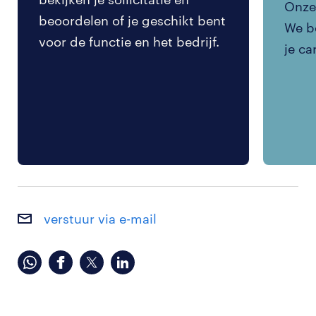
Onze 
beoordelen of je geschikt bent
We be
voor de functie en het bedrijf.
je ca
verstuur via e-mail