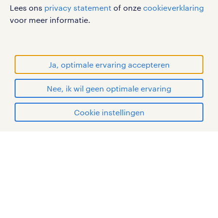
werken bij randstad
Lees ons
privacy statement
of onze
cookieverklaring
gebruikersvoorwaarden
voor meer informatie.
privacystatement
cookies
disclaimer
Ja, optimale ervaring accepteren
sitemap
Nee, ik wil geen optimale ervaring
RANDSTAD, HUMAN FORWARD en SHAPING THE
solliciteren
WORLD OF WORK zijn geregistreerde
Cookie instellingen
handelsmerken van Randstad N.V.
mijn randstad
© Randstad 2026