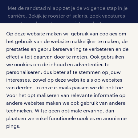
arbeidsvoorwaarden
personeel gezocht
Met de randstad nl app zet je de volgende stap in je
onze vestigingen
blogs en artikelen
carrière. Bekijk je rooster of salaris, zoek vacatures
aanmelden nieuwsbrief
en ontvang berichten van je intercedent.
pers
salarischecker
Eenvoudig, snel en overal.
Op deze website maken wij gebruik van cookies om
klachten en misstanden
bruto-netto calculator
het gebruik van de website makkelijker te maken, de
apple app store
prestaties en gebruikerservaring te verbeteren en de
google play store
effectiviteit daarvan door te meten. Ook gebruiken
we cookies om de inhoud en advertenties te
personaliseren: dus beter af te stemmen op jouw
interesses, zowel op deze website als op websites
social media
van derden. In onze e-mails passen we dit ook toe.
Voor het optimaliseren van relevante informatie op
Volg ons voor de leukste content omtrent
andere websites maken we ook gebruik van andere
vacatures, solliciteren en inspiratie.
technieken. Wil je geen optimale ervaring, dan
plaatsen we enkel functionele cookies en anonieme
pings.