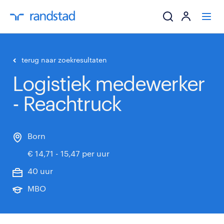
ik zoek een baa
terug naar zoekresultaten
Logistiek medewerker
werkgevers
- Reachtruck
mijn carrière
over randstad
Born
€ 14,71 - 15,47 per uur
40 uur
MBO