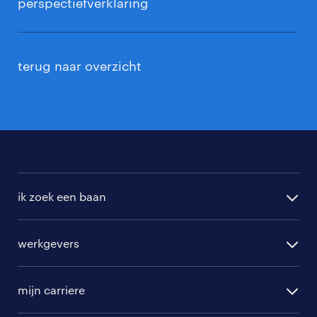
perspectiefverklaring
terug naar overzicht
ik zoek een baan
alle vacatures
werkgevers
randstad operational
vacature aanmelden
randstad professional
mijn carriere
algemene voorwaarden