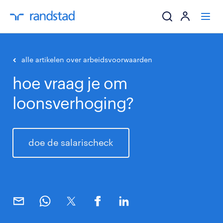
ik zoek een baa
alle artikelen over arbeidsvoorwaarden
hoe vraag je om
werkgevers
loonsverhoging?
mijn carrière
over randstad
doe de salarischeck