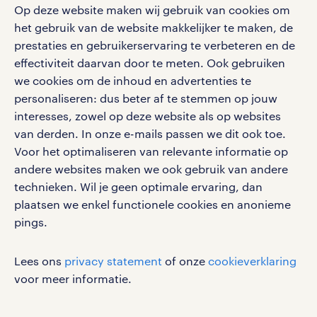
Op deze website maken wij gebruik van cookies om
Volg ons voor de leukste content omtrent
het gebruik van de website makkelijker te maken, de
vacatures, solliciteren en inspiratie.
prestaties en gebruikerservaring te verbeteren en de
effectiviteit daarvan door te meten. Ook gebruiken
we cookies om de inhoud en advertenties te
personaliseren: dus beter af te stemmen op jouw
interesses, zowel op deze website als op websites
werken bij randstad
van derden. In onze e-mails passen we dit ook toe.
gebruikersvoorwaarden
Voor het optimaliseren van relevante informatie op
privacystatement
andere websites maken we ook gebruik van andere
cookies
technieken. Wil je geen optimale ervaring, dan
disclaimer
plaatsen we enkel functionele cookies en anonieme
pings.
sitemap
RANDSTAD, HUMAN FORWARD en SHAPING THE
Lees ons
privacy statement
of onze
cookieverklaring
WORLD OF WORK zijn geregistreerde
voor meer informatie.
handelsmerken van Randstad N.V.