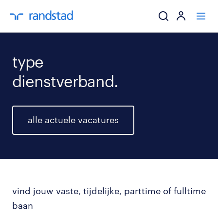
ik zoek een baa
type
dienstverband.
werkgevers
mijn carrière
alle actuele vacatures
over randstad
vind jouw vaste, tijdelijke, parttime of fulltime
baan