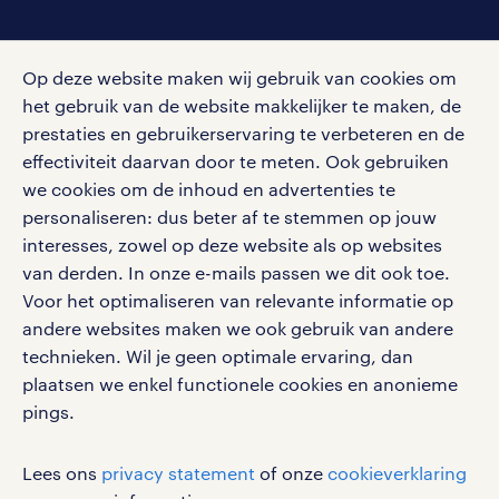
social media
Op deze website maken wij gebruik van cookies om
Volg ons voor de leukste content omtrent
het gebruik van de website makkelijker te maken, de
vacatures, solliciteren en inspiratie.
prestaties en gebruikerservaring te verbeteren en de
effectiviteit daarvan door te meten. Ook gebruiken
we cookies om de inhoud en advertenties te
personaliseren: dus beter af te stemmen op jouw
interesses, zowel op deze website als op websites
werken bij randstad
van derden. In onze e-mails passen we dit ook toe.
gebruikersvoorwaarden
Voor het optimaliseren van relevante informatie op
privacystatement
andere websites maken we ook gebruik van andere
cookies
technieken. Wil je geen optimale ervaring, dan
disclaimer
plaatsen we enkel functionele cookies en anonieme
pings.
sitemap
RANDSTAD, HUMAN FORWARD en SHAPING THE
Lees ons
privacy statement
of onze
cookieverklaring
WORLD OF WORK zijn geregistreerde