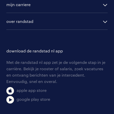
vacature aanmelden
randstad professional
mijn carriere
algemene voorwaarden
randstad digital
ontwikkeling
hr-diensten
over randstad
populaire bedrijven
communities
branches
over randstad
careers for expats
opleidingen en trainingen
hr-kenniscentrum
contact voor talent
solliciteren
download de randstad nl app
tarieven
contact voor werkgevers
arbeidsvoorwaarden
personeel gezocht
Met de randstad nl app zet je de volgende stap in je
onze vestigingen
blogs en artikelen
carrière. Bekijk je rooster of salaris, zoek vacatures
aanmelden nieuwsbrief
en ontvang berichten van je intercedent.
pers
salarischecker
Eenvoudig, snel en overal.
klachten en misstanden
bruto-netto calculator
apple app store
google play store