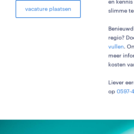
en kennis
vacature plaatsen
slimme te
Benieuwd 
regio? D
vullen
. O
meer info
kosten va
Liever eer
op
0597-