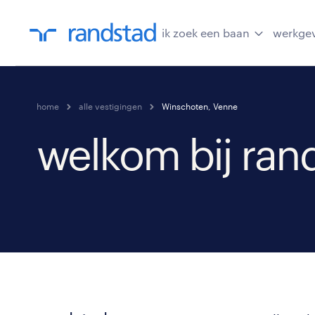
ik zoek een baan
werkge
home
alle vestigingen
Winschoten, Venne
welkom bij ran