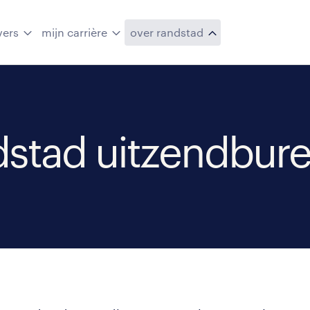
vers
mijn carrière
over randstad
dstad uitzendbur