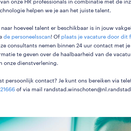
 van onze HR professionals in combinatie met de inz
chnologie helpen we je aan het juiste talent.
naar hoeveel talent er beschikbaar is in jouw vakg
oe
de personeelsscan
! Of
plaats je vacature door dit 
nze consultants nemen binnen 24 uur contact met je
rmatie te geven over de haalbaarheid van de vacatu
n onze dienstverlening.
st persoonlijk contact? Je kunt ons bereiken via tel
421666
of via mail randstad.winschoten@nl.randsta