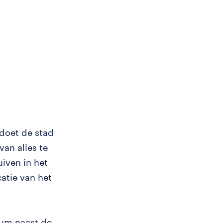
doet de stad
an alles te
iven in het
catie van het
rum naast de