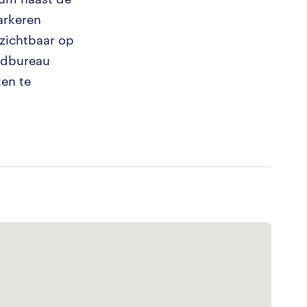
parkeren
zichtbaar op
endbureau
ten te