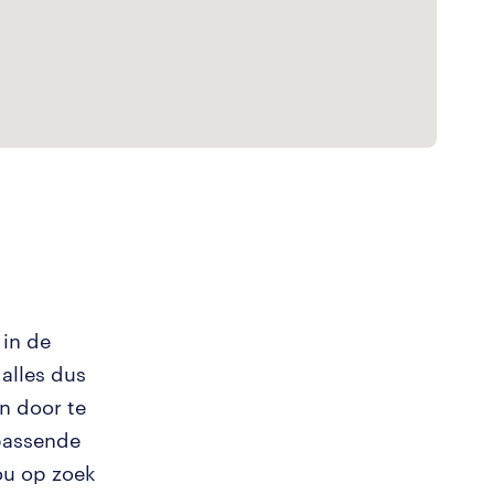
 in de
 alles dus
n door te
passende
ou op zoek