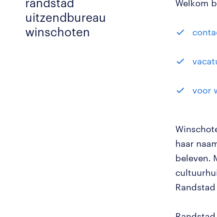
randstad
Welkom bi
uitzendbureau
winschoten
conta
vacat
voor 
Winschote
haar naam
beleven. 
cultuurhui
Randstad 
Randstad 