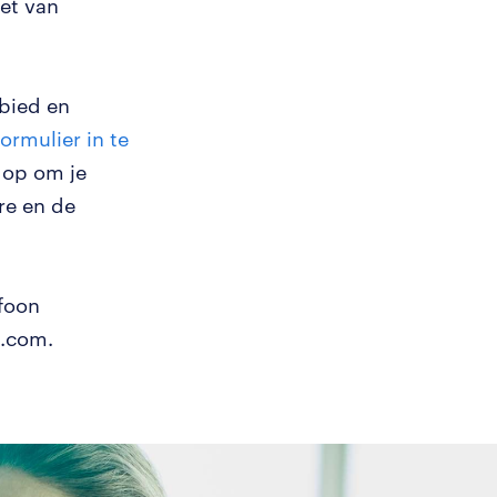
et van
ebied en
formulier in te
 op om je
re en de
efoon
d.com.