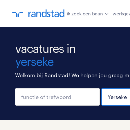
ik zoek een baan
werkge
vacatures in
yerseke
Welkom bij Randstad! We helpen jou graag met