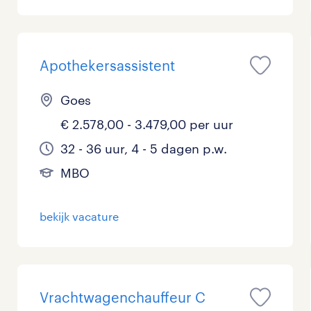
Management / Leidinggevend
0
Onderwijs
0
Apothekersassistent
Personeel & Organisatie
0
Goes
Supply chain & procurement
0
€ 2.578,00 - 3.479,00 per uur
32 - 36 uur, 4 - 5 dagen p.w.
Zorg / Verpleging
2
MBO
bekijk vacature
Vrachtwagenchauffeur C