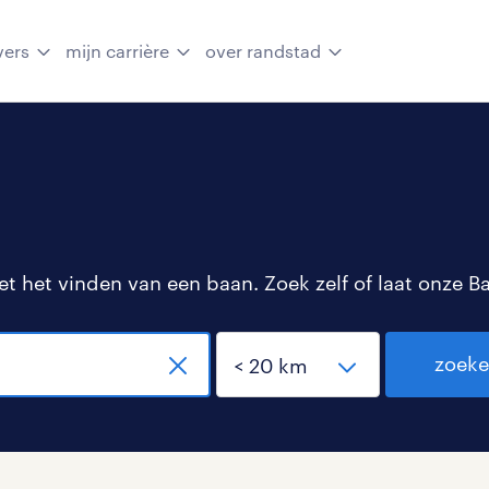
vers
mijn carrière
over randstad
 het vinden van een baan. Zoek zelf of laat onze B
zoek