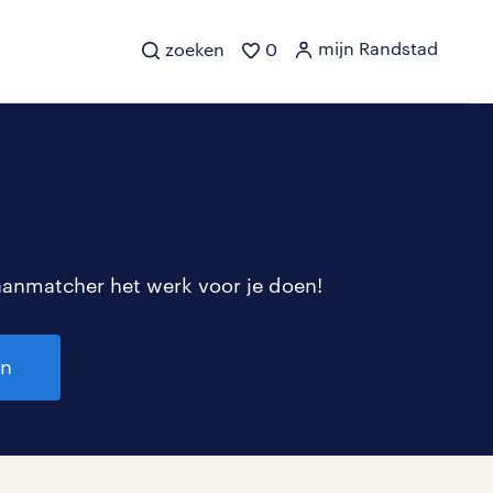
mijn Randstad
zoeken
0
aanmatcher het werk voor je doen!
en