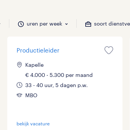
uren per week
soort dienstv
Productieleider
il je werken?
vacatures?
il je werken?
 zou jij willen?
Kapelle
€ 4.000 - 5.300 per maand
Beveiliging
Geen
9 - 16 uur
Tijdelijk
29
10
3
0
33 - 40 uur, 5 dagen p.w.
MBO
Chauffeurs
LBO, MAVO, VMBO
33 - 36 uur
9
3
0
Financieel
Master
0
1
bekijk vacature
Industrieel / Productie
WO
0
2