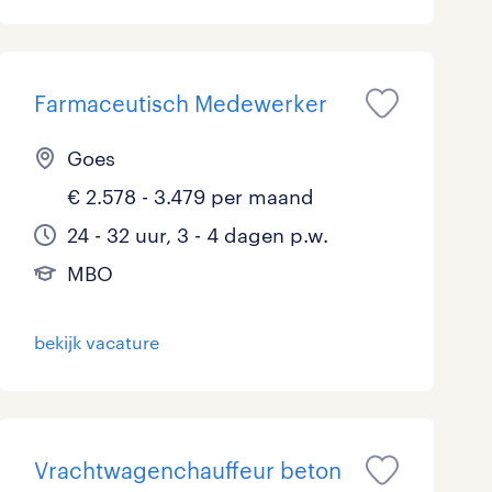
Marketing & Communicatie
0
Overheid
0
Farmaceutisch Medewerker
Schoonmaak
0
Goes
Techniek
12
€ 2.578 - 3.479 per maand
24 - 32 uur, 3 - 4 dagen p.w.
MBO
bekijk vacature
Vrachtwagenchauffeur beton