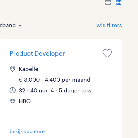
erband
Product Developer
Kapelle
€ 3.000 - 4.400 per maand
Bouw
HAVO/VWO
17 - 24 uur
Tijdelijk met uitzicht op vast
0
3
0
48
32 - 40 uur, 4 - 5 dagen p.w.
HBO
Commercieel / Verkoop
MBO
37 - 40+ uur
20
27
1
Horeca / Catering
Ondersteunend onderwijs
4
0
bekijk vacature
Juridisch
0