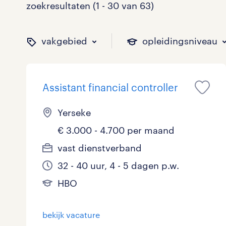
zoekresultaten (1 - 30 van 63)
vakgebied
opleidingsniveau
Assistant financial controller
binnen welk vakgebied w
op welk niveau zoek je 
hoeveel uren per week w
welk soort dienstverband
Yerseke
€ 3.000 - 4.700 per maand
Administratief
Basisonderwijs
0 - 8 uur
Detachering
3
0
0
5
vast dienstverband
32 - 40 uur, 4 - 5 dagen p.w.
Callcenter / Contactcenter
HBO
25 - 32 uur
Vast
5
3
24
1
HBO
Engineering
MBO, HAVO, VWO
0
0
bekijk vacature
ICT
VMBO/MAVO
0
6
toon 63 resultaten
toon 63 resultaten