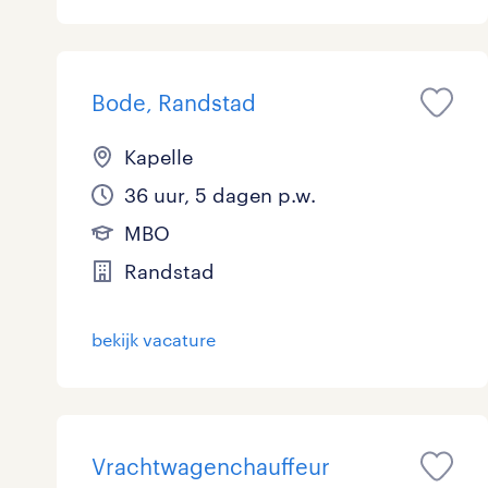
Logistiek
29
Medisch
0
toon 63 resultaten
Bode, Randstad
Overig
2
Kapelle
Secretarieel
0
36 uur, 5 dagen p.w.
MBO
Webcare
0
Randstad
bekijk vacature
toon 63 resultaten
Vrachtwagenchauffeur