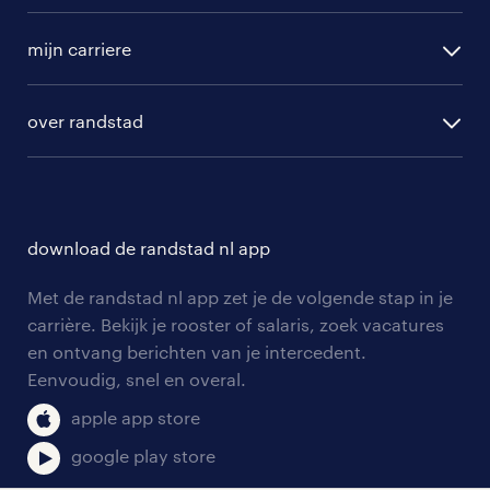
randstad operational
vacature aanmelden
randstad professional
mijn carriere
algemene voorwaarden
randstad digital
ontwikkeling
hr-diensten
over randstad
populaire bedrijven
communities
branches
over randstad
careers for expats
opleidingen en trainingen
hr-kenniscentrum
contact voor talent
solliciteren
download de randstad nl app
tarieven
contact voor werkgevers
arbeidsvoorwaarden
personeel gezocht
Met de randstad nl app zet je de volgende stap in je
onze vestigingen
blogs en artikelen
carrière. Bekijk je rooster of salaris, zoek vacatures
aanmelden nieuwsbrief
en ontvang berichten van je intercedent.
pers
salarischecker
Eenvoudig, snel en overal.
klachten en misstanden
bruto-netto calculator
apple app store
google play store