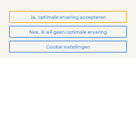
RANDSTAD, HUMAN FORWARD en SHAPING THE
WORLD OF WORK zijn geregistreerde
handelsmerken van Randstad N.V.
Ja, optimale ervaring accepteren
© Randstad 2026
Nee, ik wil geen optimale ervaring
Cookie instellingen
mijn randstad