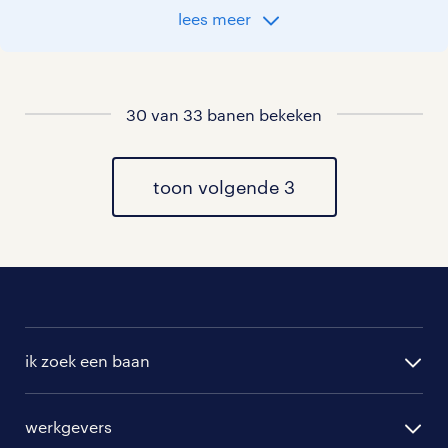
past.
lees meer
vacatures rondom Wissenkerke
30 van 33 banen bekeken
vacatures in Kortgene
vacatures in Kats
toon volgende 3
vacatures in Colijnsplaat
vacatures in Kamperland
vacatures in Geersdijk
ik zoek een baan
vacatures in Oostburg
alle vacatures
werkgevers