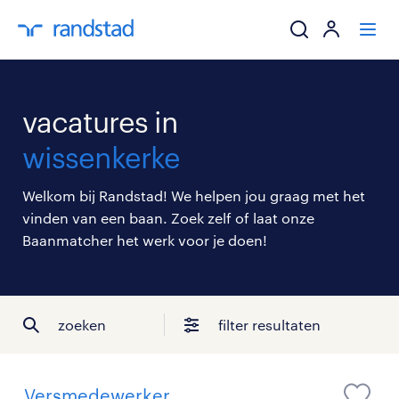
ik zoek een baa
vacatures in
werkgevers
wissenkerke
mijn carrière
Welkom bij Randstad! We helpen jou graag met het
vinden van een baan. Zoek zelf of laat onze
over randstad
Baanmatcher het werk voor je doen!
zoeken
filter resultaten
Versmedewerker