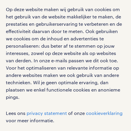
Op deze website maken wij gebruik van cookies om
het gebruik van de website makkelijker te maken, de
social media
prestaties en gebruikerservaring te verbeteren en de
effectiviteit daarvan door te meten. Ook gebruiken
Volg ons voor de leukste content omtrent
we cookies om de inhoud en advertenties te
vacatures, solliciteren en inspiratie.
personaliseren: dus beter af te stemmen op jouw
interesses, zowel op deze website als op websites
van derden. In onze e-mails passen we dit ook toe.
Voor het optimaliseren van relevante informatie op
werken bij randstad
andere websites maken we ook gebruik van andere
gebruikersvoorwaarden
technieken. Wil je geen optimale ervaring, dan
plaatsen we enkel functionele cookies en anonieme
privacystatement
pings.
cookies
disclaimer
Lees ons
privacy statement
of onze
cookieverklaring
sitemap
voor meer informatie.