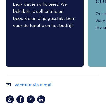
co
Leuk dat je solliciteert! We
bekijken je sollicitatie en
Onze 
beoordelen of je geschikt bent
We be
voor de functie en het bedrijf.
je ca
verstuur via e-mail