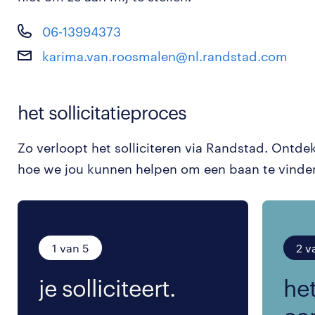
06-13994373
karima.van.roosmalen@nl.randstad.com
het sollicitatieproces
Zo verloopt het solliciteren via Randstad. Ontde
hoe we jou kunnen helpen om een baan te vinde
1 van 5
2 v
je solliciteert.
het