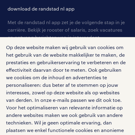
contact voor talent
solliciteren
download de randstad nl app
tarieven
contact voor werkgevers
arbeidsvoorwaarden
personeel gezocht
Met de randstad nl app zet je de volgende stap in je
onze vestigingen
blogs en artikelen
carrière. Bekijk je rooster of salaris, zoek vacatures
aanmelden nieuwsbrief
en ontvang berichten van je intercedent.
pers
salarischecker
Eenvoudig, snel en overal.
Op deze website maken wij gebruik van cookies om
klachten en misstanden
bruto-netto calculator
het gebruik van de website makkelijker te maken, de
apple app store
prestaties en gebruikerservaring te verbeteren en de
google play store
effectiviteit daarvan door te meten. Ook gebruiken
we cookies om de inhoud en advertenties te
personaliseren: dus beter af te stemmen op jouw
interesses, zowel op deze website als op websites
social media
van derden. In onze e-mails passen we dit ook toe.
Voor het optimaliseren van relevante informatie op
Volg ons voor de leukste content omtrent
andere websites maken we ook gebruik van andere
vacatures, solliciteren en inspiratie.
technieken. Wil je geen optimale ervaring, dan
plaatsen we enkel functionele cookies en anonieme