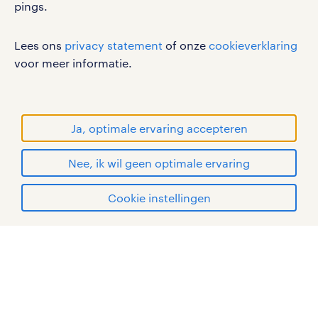
pings.
werken bij randstad
Lees ons
privacy statement
of onze
cookieverklaring
gebruikersvoorwaarden
voor meer informatie.
privacystatement
cookies
disclaimer
Ja, optimale ervaring accepteren
sitemap
Nee, ik wil geen optimale ervaring
RANDSTAD, HUMAN FORWARD en SHAPING THE
solliciteren
WORLD OF WORK zijn geregistreerde
Cookie instellingen
handelsmerken van Randstad N.V.
mijn randstad
© Randstad 2026