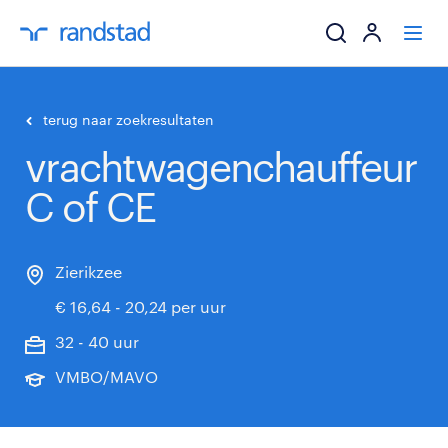
ik zoek een baa
terug naar zoekresultaten
vrachtwagenchauffeur
werkgevers
C of CE
mijn carrière
over randstad
Zierikzee
€ 16,64 - 20,24 per uur
32 - 40 uur
VMBO/MAVO