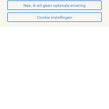
© Randstad 2026
Nee, ik wil geen optimale ervaring
Cookie instellingen
mijn randstad