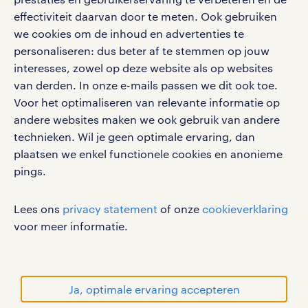
effectiviteit daarvan door te meten. Ook gebruiken
Volg ons voor de leukste content omtrent
we cookies om de inhoud en advertenties te
vacatures, solliciteren en inspiratie.
personaliseren: dus beter af te stemmen op jouw
interesses, zowel op deze website als op websites
van derden. In onze e-mails passen we dit ook toe.
Voor het optimaliseren van relevante informatie op
werken bij randstad
andere websites maken we ook gebruik van andere
gebruikersvoorwaarden
technieken. Wil je geen optimale ervaring, dan
plaatsen we enkel functionele cookies en anonieme
privacystatement
pings.
cookies
disclaimer
Lees ons
privacy statement
of onze
cookieverklaring
sitemap
voor meer informatie.
RANDSTAD, HUMAN FORWARD en SHAPING THE
WORLD OF WORK zijn geregistreerde
handelsmerken van Randstad N.V.
Ja, optimale ervaring accepteren