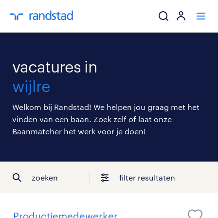
ik zoek een baa
vacatures in
werkgevers
wijlre
mijn carrière
Welkom bij Randstad! We helpen jou graag met het
vinden van een baan. Zoek zelf of laat onze
over randstad
Baanmatcher het werk voor je doen!
zoeken
filter resultaten
Productiemedewerker