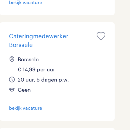
bekijk vacature
Marketing & Communicatie
1
Overheid
0
Schoonmaak
Cateringmedewerker
0
Borssele
Techniek
5
Borssele
€ 14,99 per uur
20 uur, 5 dagen p.w.
Geen
bekijk vacature