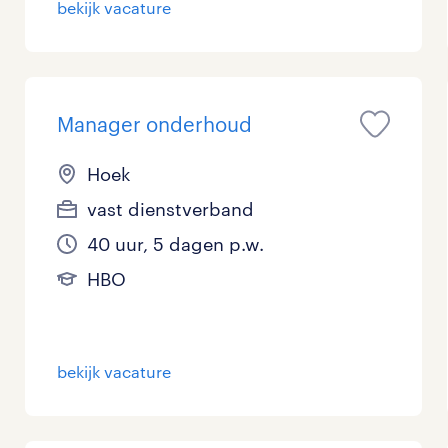
bekijk vacature
Management / Leidinggevend
0
Onderwijs
0
Manager onderhoud
Personeel & Organisatie
0
Supply chain & procurement
0
Hoek
vast dienstverband
Zorg / Verpleging
0
40 uur, 5 dagen p.w.
HBO
bekijk vacature