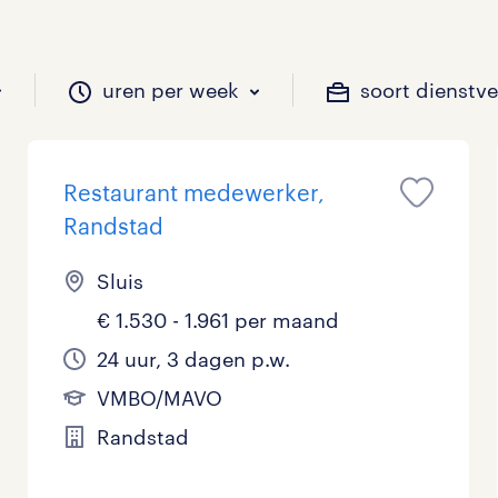
uren per week
soort dienstv
Restaurant medewerker,
il je werken?
vacatures?
il je werken?
 zou jij willen?
Randstad
Sluis
€ 1.530 - 1.961 per maand
Beveiliging
Geen
9 - 16 uur
Tijdelijk
10
1
4
0
24 uur, 3 dagen p.w.
Chauffeurs
LBO, MAVO, VMBO
33 - 36 uur
2
0
0
VMBO/MAVO
Financieel
Master
0
0
Randstad
Industrieel / Productie
WO
0
2