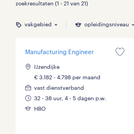
zoekresultaten (1 - 21 van 21)
vakgebied
opleidingsniveau
Manufacturing Engineer
binnen welk vakgebied w
op welk niveau zoek je 
hoeveel uren per week w
welk soort dienstverband
IJzendijke
€ 3.182 - 4.798 per maand
Administratief
Basisonderwijs
0 - 8 uur
Detachering
0
0
0
0
vast dienstverband
32 - 38 uur, 4 - 5 dagen p.w.
Callcenter / Contactcenter
HBO
25 - 32 uur
Vast
3
5
5
0
HBO
Engineering
MBO, HAVO, VWO
0
0
ICT
VMBO/MAVO
1
2
toon 21 resultaten
toon 21 resultaten