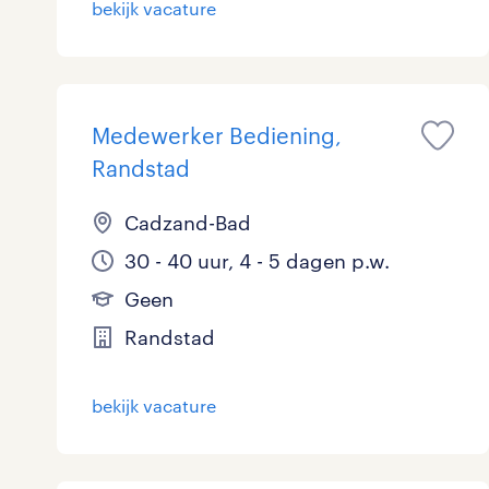
bekijk vacature
Logistiek
3
Medisch
0
toon 21 resultaten
Medewerker Bediening,
Overig
1
Randstad
Secretarieel
0
Cadzand-Bad
Webcare
0
30 - 40 uur, 4 - 5 dagen p.w.
Geen
Randstad
toon 21 resultaten
bekijk vacature