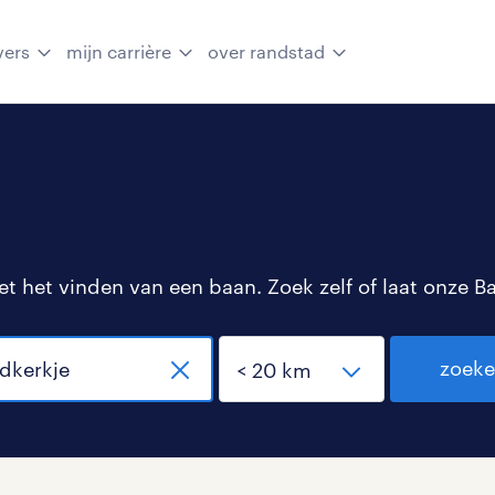
vers
mijn carrière
over randstad
 het vinden van een baan. Zoek zelf of laat onze B
zoek