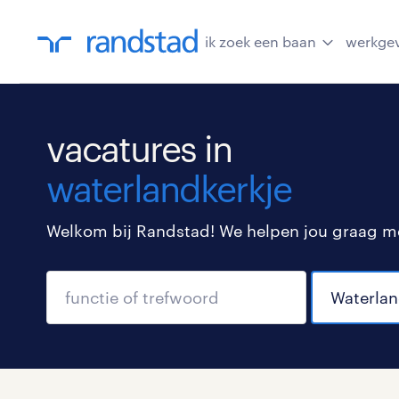
ik zoek een baan
werkge
vacatures in
waterlandkerkje
Welkom bij Randstad! We helpen jou graag met