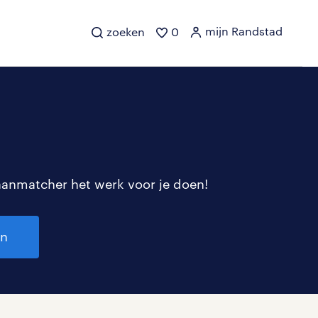
mijn Randstad
zoeken
0
aanmatcher het werk voor je doen!
en