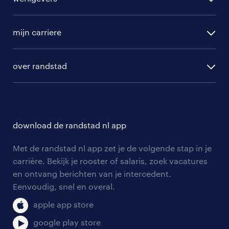
vacatures in Hoofdplaat
randstad operational
vacature aanmelden
randstad professional
mijn carriere
algemene voorwaarden
randstad digital
ontwikkeling
hr-diensten
over randstad
populaire bedrijven
communities
branches
over randstad
careers for expats
opleidingen en trainingen
hr-kenniscentrum
contact voor talent
solliciteren
download de randstad nl app
tarieven
contact voor werkgevers
arbeidsvoorwaarden
personeel gezocht
Met de randstad nl app zet je de volgende stap in je
onze vestigingen
blogs en artikelen
carrière. Bekijk je rooster of salaris, zoek vacatures
aanmelden nieuwsbrief
en ontvang berichten van je intercedent.
pers
salarischecker
Eenvoudig, snel en overal.
klachten en misstanden
bruto-netto calculator
apple app store
google play store