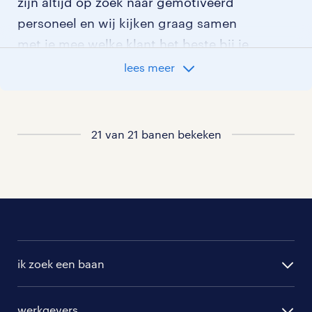
zijn altijd op zoek naar gemotiveerd
personeel en wij kijken graag samen
met je mee welke klant het beste bij je
past.
lees meer
vacatures rondom Schoondijke
21 van 21 banen bekeken
vacatures in Nieuwvliet
vacatures in Zuidzande
vacatures in Cadzand
vacatures in Waterlandkerkje
ik zoek een baan
vacatures in Breskens
alle vacatures
werkgevers