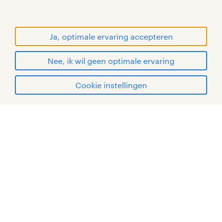
RANDSTAD, HUMAN FORWARD en SHAPING THE
WORLD OF WORK zijn geregistreerde
handelsmerken van Randstad N.V.
Ja, optimale ervaring accepteren
© Randstad 2026
Nee, ik wil geen optimale ervaring
Cookie instellingen
mijn randstad