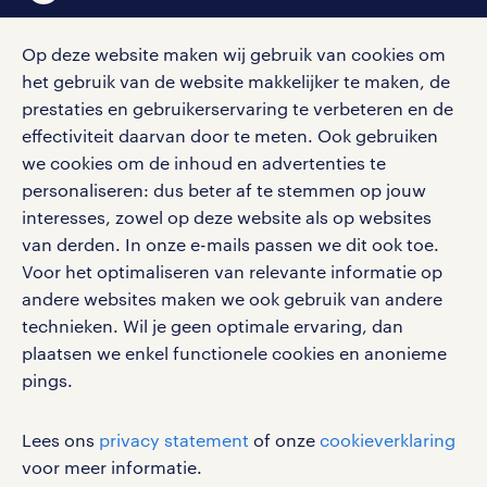
Op deze website maken wij gebruik van cookies om
het gebruik van de website makkelijker te maken, de
social media
prestaties en gebruikerservaring te verbeteren en de
effectiviteit daarvan door te meten. Ook gebruiken
Volg ons voor de leukste content omtrent
we cookies om de inhoud en advertenties te
vacatures, solliciteren en inspiratie.
personaliseren: dus beter af te stemmen op jouw
interesses, zowel op deze website als op websites
van derden. In onze e-mails passen we dit ook toe.
Voor het optimaliseren van relevante informatie op
werken bij randstad
andere websites maken we ook gebruik van andere
gebruikersvoorwaarden
technieken. Wil je geen optimale ervaring, dan
plaatsen we enkel functionele cookies en anonieme
privacystatement
pings.
cookies
disclaimer
Lees ons
privacy statement
of onze
cookieverklaring
sitemap
voor meer informatie.