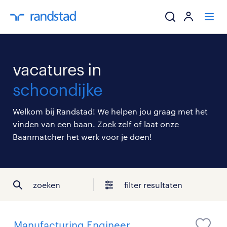
ik zoek een baa
vacatures in
werkgevers
schoondijke
mijn carrière
Welkom bij Randstad! We helpen jou graag met het
vinden van een baan. Zoek zelf of laat onze
over randstad
Baanmatcher het werk voor je doen!
zoeken
filter resultaten
Manufacturing Engineer