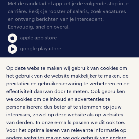
personeel gezocht
Met de randstad nl app zet je de volgende stap in je
onze vestigingen
blogs en artikelen
carrière. Bekijk je rooster of salaris, zoek vacatures
aanmelden nieuwsbrief
en ontvang berichten van je intercedent.
pers
salarischecker
Eenvoudig, snel en overal.
klachten en misstanden
bruto-netto calculator
apple app store
google play store
Op deze website maken wij gebruik van cookies om
het gebruik van de website makkelijker te maken, de
social media
prestaties en gebruikerservaring te verbeteren en de
effectiviteit daarvan door te meten. Ook gebruiken
Volg ons voor de leukste content omtrent
we cookies om de inhoud en advertenties te
vacatures, solliciteren en inspiratie.
personaliseren: dus beter af te stemmen op jouw
interesses, zowel op deze website als op websites
van derden. In onze e-mails passen we dit ook toe.
Voor het optimaliseren van relevante informatie op
werken bij randstad
andere websites maken we ook gebruik van andere