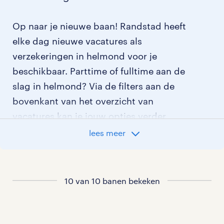
Op naar je nieuwe baan! Randstad heeft
elke dag nieuwe vacatures als
verzekeringen in helmond voor je
beschikbaar. Parttime of fulltime aan de
slag in helmond? Via de filters aan de
bovenkant van het overzicht van
vacatures kan je jouw opties verder
aangeven!
lees meer
Staat jouw nieuwe baan er niet bij?
Bekijk dan hier
10 van 10 banen bekeken
alle vacatures in helmond
of hier
al onze verzekeringen vacatures
.