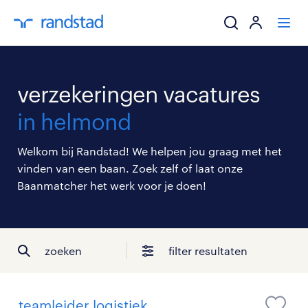
ik zoek een baa
verzekeringen vacatures
werkgevers
in helmond
mijn carrière
Welkom bij Randstad! We helpen jou graag met het
vinden van een baan. Zoek zelf of laat onze
over randstad
Baanmatcher het werk voor je doen!
zoeken
filter resultaten
teamleider logistiek