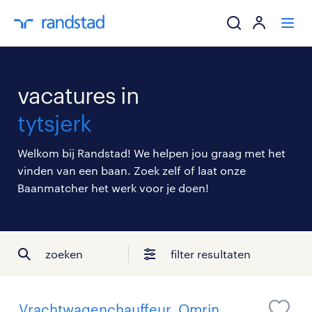
ik zoek een baa
vacatures in
werkgevers
tytsjerk
mijn carrière
Welkom bij Randstad! We helpen jou graag met het
vinden van een baan. Zoek zelf of laat onze
over randstad
Baanmatcher het werk voor je doen!
zoeken
filter resultaten
Vrachtwagenchauffeur, Omrin