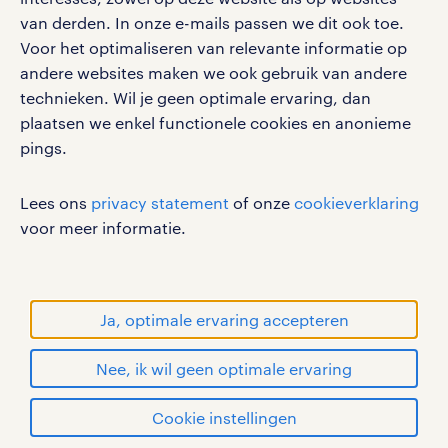
werken bij randstad
van derden. In onze e-mails passen we dit ook toe.
gebruikersvoorwaarden
Voor het optimaliseren van relevante informatie op
privacystatement
andere websites maken we ook gebruik van andere
cookies
technieken. Wil je geen optimale ervaring, dan
disclaimer
plaatsen we enkel functionele cookies en anonieme
pings.
sitemap
RANDSTAD, HUMAN FORWARD en SHAPING THE
Lees ons
privacy statement
of onze
cookieverklaring
WORLD OF WORK zijn geregistreerde
voor meer informatie.
handelsmerken van Randstad N.V.
© Randstad 2026
Ja, optimale ervaring accepteren
Nee, ik wil geen optimale ervaring
Cookie instellingen