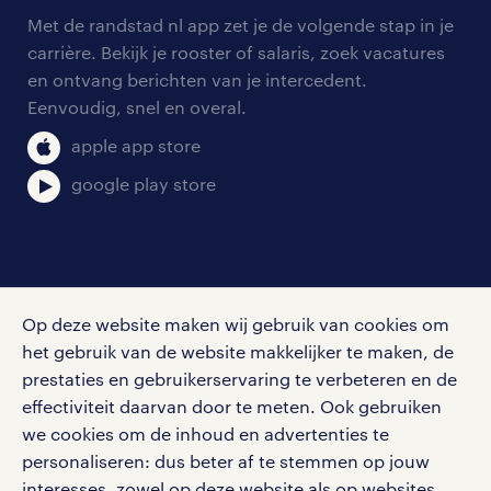
arbeidsvoorwaarden
personeel gezocht
Met de randstad nl app zet je de volgende stap in je
onze vestigingen
blogs en artikelen
carrière. Bekijk je rooster of salaris, zoek vacatures
aanmelden nieuwsbrief
en ontvang berichten van je intercedent.
pers
salarischecker
Eenvoudig, snel en overal.
klachten en misstanden
bruto-netto calculator
apple app store
google play store
social media
Op deze website maken wij gebruik van cookies om
Volg ons voor de leukste content omtrent
het gebruik van de website makkelijker te maken, de
vacatures, solliciteren en inspiratie.
prestaties en gebruikerservaring te verbeteren en de
effectiviteit daarvan door te meten. Ook gebruiken
we cookies om de inhoud en advertenties te
personaliseren: dus beter af te stemmen op jouw
interesses, zowel op deze website als op websites