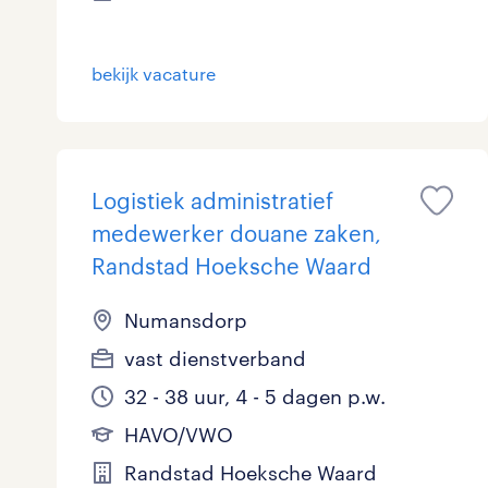
Logistiek
12
bekijk vacature
Medisch
0
toon 46 resultaten
Overig
0
Secretarieel
0
Logistiek administratief
medewerker douane zaken,
Webcare
0
Randstad Hoeksche Waard
Numansdorp
toon 46 resultaten
vast dienstverband
32 - 38 uur, 4 - 5 dagen p.w.
HAVO/VWO
Randstad Hoeksche Waard