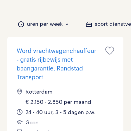
uren per week
soort dienstv
Word vrachtwagenchauffeur
il je werken?
vacatures?
il je werken?
 zou jij willen?
- gratis rijbewijs met
baangarantie, Randstad
Transport
Beveiliging
Geen
9 - 16 uur
Tijdelijk
13
3
5
0
Rotterdam
Chauffeurs
LBO, MAVO, VMBO
33 - 36 uur
27
0
0
€ 2.150 - 2.850 per maand
Financieel
Master
24 - 40 uur, 3 - 5 dagen p.w.
0
0
Geen
Industrieel / Productie
WO
0
1