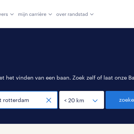
vers
mijn carrière
over randstad
 het vinden van een baan. Zoek zelf of laat onze B
zoek