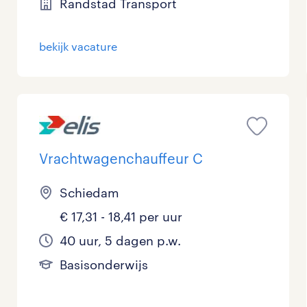
Randstad Transport
Management / Leidinggevend
0
bekijk vacature
Onderwijs
0
Personeel & Organisatie
0
Supply chain & procurement
0
Zorg / Verpleging
0
Vrachtwagenchauffeur C
Schiedam
€ 17,31 - 18,41 per uur
40 uur, 5 dagen p.w.
Basisonderwijs