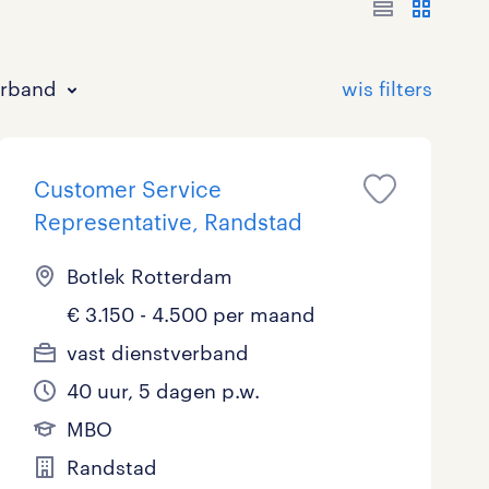
erband
Customer Service
Representative, Randstad
Botlek Rotterdam
€ 3.150 - 4.500 per maand
Bouw
HAVO/VWO
17 - 24 uur
Tijdelijk met uitzicht op vast
1
9
1
35
vast dienstverband
Commercieel / Verkoop
MBO
37 - 40+ uur
7
20
0
40 uur, 5 dagen p.w.
Horeca / Catering
Ondersteunend onderwijs
0
0
MBO
Randstad
Juridisch
0