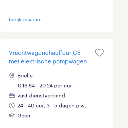
Marketing & Communicatie
0
bekijk vacature
Overheid
0
Schoonmaak
0
Techniek
0
Vrachtwagenchauffeur CE
met elektrische pompwagen
Brielle
€ 16,64 - 20,24 per uur
vast dienstverband
24 - 40 uur, 3 - 5 dagen p.w.
Geen