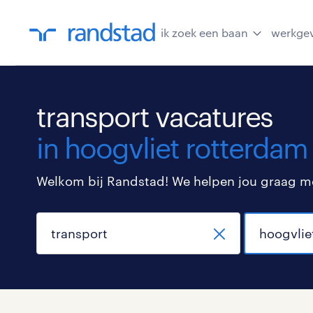
ik zoek een baan
werkge
transport vacatures
in hoogvliet rotterdam
Welkom bij Randstad! We helpen jou graag met