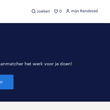
mijn Randstad
zoeken
0
aanmatcher het werk voor je doen!
en