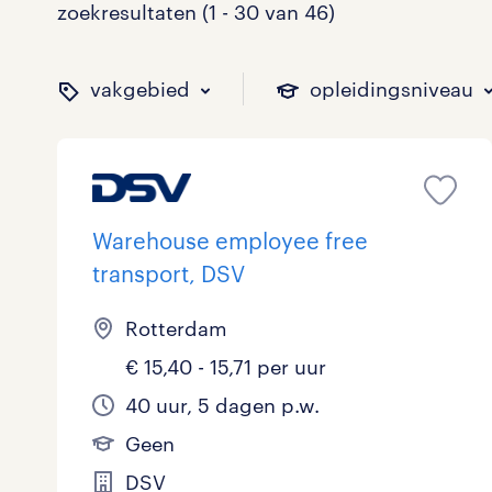
zoekresultaten (1 - 30 van 46)
vakgebied
opleidingsniveau
binnen welk vakgebied w
op welk niveau zoek je 
hoeveel uren per week w
welk soort dienstverband
Warehouse employee free
transport, DSV
Administratief
Basisonderwijs
0 - 8 uur
Detachering
1
0
5
4
Rotterdam
€ 15,40 - 15,71 per uur
Callcenter / Contactcenter
HBO
25 - 32 uur
Vast
8
0
11
0
40 uur, 5 dagen p.w.
Engineering
MBO, HAVO, VWO
0
0
Geen
ICT
VMBO/MAVO
0
21
toon 46 resultaten
toon 46 resultaten
DSV