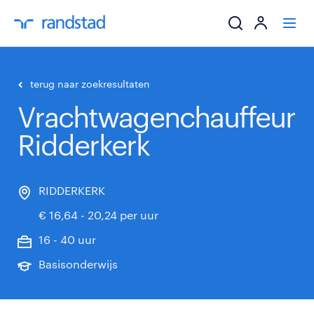
ik zoek een baa
terug naar zoekresultaten
Vrachtwagenchauffeur
werkgevers
Ridderkerk
mijn carrière
over randstad
RIDDERKERK
€ 16,64 - 20,24 per uur
16 - 40 uur
Basisonderwijs