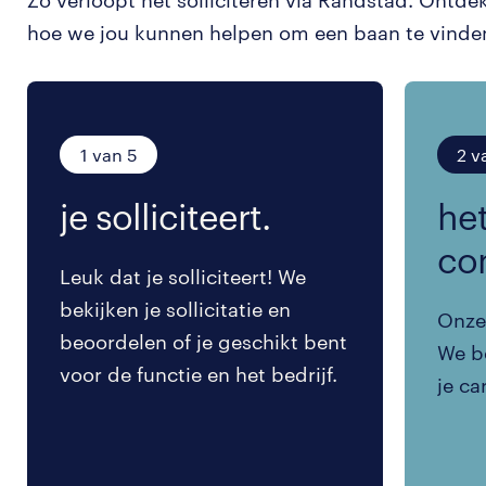
Zo verloopt het solliciteren via Randstad. Ontde
hoe we jou kunnen helpen om een baan te vinde
1 van 5
2 v
je solliciteert.
het
co
Leuk dat je solliciteert! We
bekijken je sollicitatie en
Onze 
beoordelen of je geschikt bent
We be
voor de functie en het bedrijf.
je ca