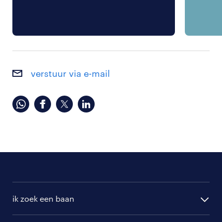
verstuur via e-mail
ik zoek een baan