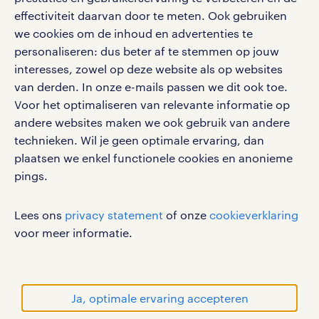
google play store
effectiviteit daarvan door te meten. Ook gebruiken
we cookies om de inhoud en advertenties te
personaliseren: dus beter af te stemmen op jouw
interesses, zowel op deze website als op websites
social media
van derden. In onze e-mails passen we dit ook toe.
Voor het optimaliseren van relevante informatie op
Volg ons voor de leukste content omtrent
andere websites maken we ook gebruik van andere
vacatures, solliciteren en inspiratie.
technieken. Wil je geen optimale ervaring, dan
plaatsen we enkel functionele cookies en anonieme
pings.
werken bij randstad
Lees ons
privacy statement
of onze
cookieverklaring
gebruikersvoorwaarden
voor meer informatie.
privacystatement
cookies
disclaimer
Ja, optimale ervaring accepteren
sitemap