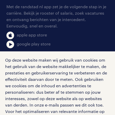
arbeidsvoorwaarden
personeel gezocht
Met de randstad nl app zet je de volgende stap in je
onze vestigingen
blogs en artikelen
carrière. Bekijk je rooster of salaris, zoek vacatures
aanmelden nieuwsbrief
en ontvang berichten van je intercedent.
pers
salarischecker
Eenvoudig, snel en overal.
klachten en misstanden
bruto-netto calculator
apple app store
google play store
Op deze website maken wij gebruik van cookies om
het gebruik van de website makkelijker te maken, de
social media
prestaties en gebruikerservaring te verbeteren en de
effectiviteit daarvan door te meten. Ook gebruiken
Volg ons voor de leukste content omtrent
we cookies om de inhoud en advertenties te
vacatures, solliciteren en inspiratie.
personaliseren: dus beter af te stemmen op jouw
interesses, zowel op deze website als op websites
van derden. In onze e-mails passen we dit ook toe.
Voor het optimaliseren van relevante informatie op