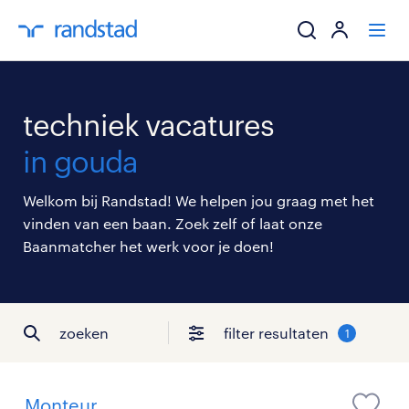
ik zoek een baa
techniek vacatures
werkgevers
in gouda
mijn carrière
Welkom bij Randstad! We helpen jou graag met het
vinden van een baan. Zoek zelf of laat onze
over randstad
Baanmatcher het werk voor je doen!
zoeken
filter resultaten
1
Monteur