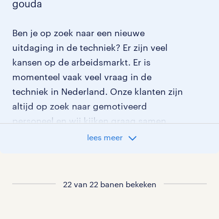
gouda
Ben je op zoek naar een nieuwe
uitdaging in de techniek? Er zijn veel
kansen op de arbeidsmarkt. Er is
momenteel vaak veel vraag in de
techniek in Nederland. Onze klanten zijn
altijd op zoek naar gemotiveerd
personeel en wij kijken graag samen
met je naar de organisatie die het beste
lees meer
bij je past. In ons overzicht van
vacatures vind je de meest recente
vacatures.
22 van 22 banen bekeken