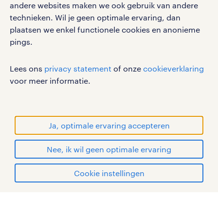
werken bij randstad
andere websites maken we ook gebruik van andere
gebruikersvoorwaarden
technieken. Wil je geen optimale ervaring, dan
plaatsen we enkel functionele cookies en anonieme
privacystatement
pings.
cookies
disclaimer
Lees ons
privacy statement
of onze
cookieverklaring
sitemap
voor meer informatie.
RANDSTAD, HUMAN FORWARD en SHAPING THE
WORLD OF WORK zijn geregistreerde
handelsmerken van Randstad N.V.
Ja, optimale ervaring accepteren
© Randstad 2026
Nee, ik wil geen optimale ervaring
Cookie instellingen
mijn randstad