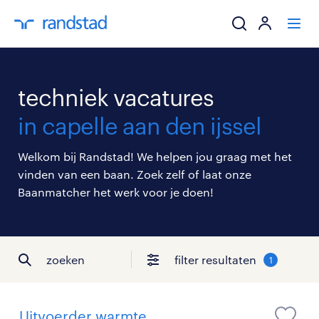
ik zoek een baa
techniek vacatures
werkgevers
in capelle aan den ijssel
mijn carrière
Welkom bij Randstad! We helpen jou graag met het
vinden van een baan. Zoek zelf of laat onze
over randstad
Baanmatcher het werk voor je doen!
zoeken
filter resultaten
1
Uitvoerder warmte