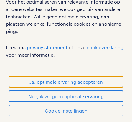
Voor het optimaliseren van relevante informatie op
werken bij randstad
andere websites maken we ook gebruik van andere
gebruikersvoorwaarden
technieken. Wil je geen optimale ervaring, dan
plaatsen we enkel functionele cookies en anonieme
privacystatement
pings.
cookies
disclaimer
Lees ons
privacy statement
of onze
cookieverklaring
sitemap
voor meer informatie.
RANDSTAD, HUMAN FORWARD en SHAPING THE
WORLD OF WORK zijn geregistreerde
handelsmerken van Randstad N.V.
Ja, optimale ervaring accepteren
© Randstad 2026
Nee, ik wil geen optimale ervaring
Cookie instellingen
mijn randstad