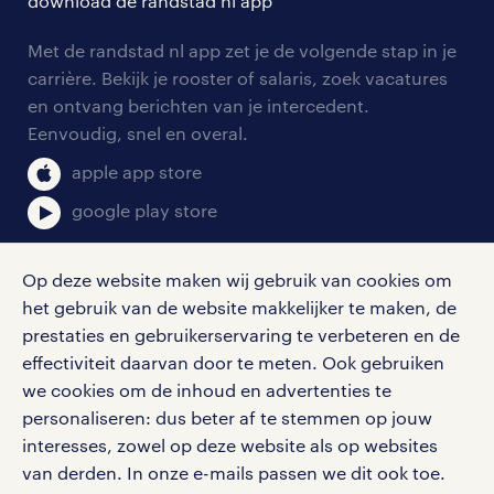
download de randstad nl app
tarieven
contact voor werkgevers
arbeidsvoorwaarden
personeel gezocht
Met de randstad nl app zet je de volgende stap in je
onze vestigingen
blogs en artikelen
carrière. Bekijk je rooster of salaris, zoek vacatures
aanmelden nieuwsbrief
en ontvang berichten van je intercedent.
pers
salarischecker
Eenvoudig, snel en overal.
klachten en misstanden
bruto-netto calculator
apple app store
google play store
Op deze website maken wij gebruik van cookies om
het gebruik van de website makkelijker te maken, de
social media
prestaties en gebruikerservaring te verbeteren en de
effectiviteit daarvan door te meten. Ook gebruiken
Volg ons voor de leukste content omtrent
we cookies om de inhoud en advertenties te
vacatures, solliciteren en inspiratie.
personaliseren: dus beter af te stemmen op jouw
interesses, zowel op deze website als op websites
van derden. In onze e-mails passen we dit ook toe.